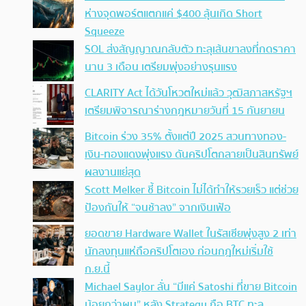
ห่างจุดพอร์ตแตกแค่ $400 ลุ้นเกิด Short
Squeeze
SOL ส่งสัญญาณกลับตัว ทะลุเส้นขาลงที่กดราคา
นาน 3 เดือน เตรียมพุ่งอย่างรุนแรง
CLARITY Act ได้วันโหวตใหม่แล้ว วุฒิสภาสหรัฐฯ
เตรียมพิจารณาร่างกฎหมายวันที่ 15 กันยายน
Bitcoin ร่วง 35% ตั้งแต่ปี 2025 สวนทางทอง-
เงิน-ทองแดงพุ่งแรง ดันคริปโตกลายเป็นสินทรัพย์
ผลงานแย่สุด
Scott Melker ชี้ Bitcoin ไม่ได้ทำให้รวยเร็ว แต่ช่วย
ป้องกันให้ “จนช้าลง” จากเงินเฟ้อ
ยอดขาย Hardware Wallet ในรัสเซียพุ่งสูง 2 เท่า
นักลงทุนแห่ถือคริปโตเอง ก่อนกฎใหม่เริ่มใช้
ก.ย.นี้
Michael Saylor ลั่น “มีแค่ Satoshi ที่ขาย Bitcoin
น้อยกว่าผม” หลัง Strategy ถือ BTC ทะลุ