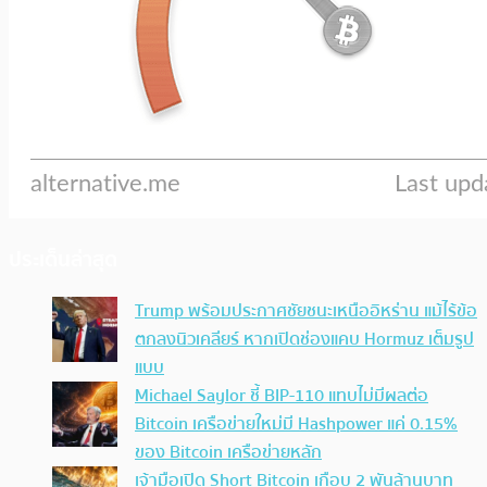
ประเด็นล่าสุด
Trump พร้อมประกาศชัยชนะเหนืออิหร่าน แม้ไร้ข้อ
ตกลงนิวเคลียร์ หากเปิดช่องแคบ Hormuz เต็มรูป
แบบ
Michael Saylor ชี้ BIP-110 แทบไม่มีผลต่อ
Bitcoin เครือข่ายใหม่มี Hashpower แค่ 0.15%
ของ Bitcoin เครือข่ายหลัก
เจ้ามือเปิด Short Bitcoin เกือบ 2 พันล้านบาท