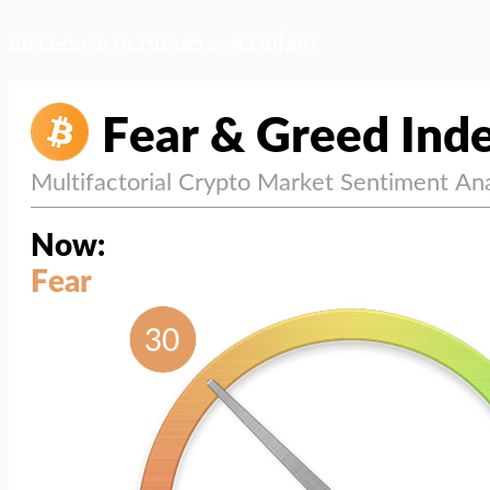
สภาวะตลาด (ความกลัว vs ความโลภ)