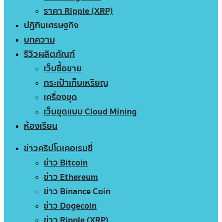
ราคา Ripple (XRP)
ปฏิทินเศรษฐกิจ
บทความ
รีวิวผลิตภัณฑ์
เว็บซื้อขาย
กระเป๋าเก็บเหรียญ
เครื่องขุด
เว็บขุดแบบ Cloud Mining
ห้องเรียน
ข่าวคริปโตเคอเรนซี่
ข่าว Bitcoin
ข่าว Ethereum
ข่าว Binance Coin
ข่าว Dogecoin
ข่าว Ripple (XRP)