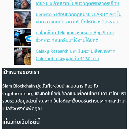
เดียว 6.6 ล้านบาท ไม่สนวิกฤตศรัทธาคริปโทฯ
Bernstein เตือนหากกฎหมาย CLARITY Act ไม่
ผ่าน อาจกดดันราคาคริปโตให้ดิ่งลงอีกระลอก
ทั่วโลกช็อก Telegram หายจาก App Store
ชั่วคราว ก่อนกลับมาใช้งานได้ปกติ
Galaxy Research ประเมินความเสียหายจาก
Coldcard อาจพุ่งสูงถึง $130 ล้าน
เป้าหมายของเรา
Siam Blockchain มุ่งมั่นที่จะช่วยนำเสนอสารเกี่ยวกับ
Cryptocurrency และเทคโนโลยีบล็อกเชนเพื่อคนไทย ในภาษาไทย เรา
รวบรวมข้อมูลส่วนใหญ่จากเว็บไซต์และเว็บบอร์ดต่างประเทศและนำมา
แปลส่งตรงถึงฟีดคุณ
เกี่ยวกับเว็บไซต์นี้