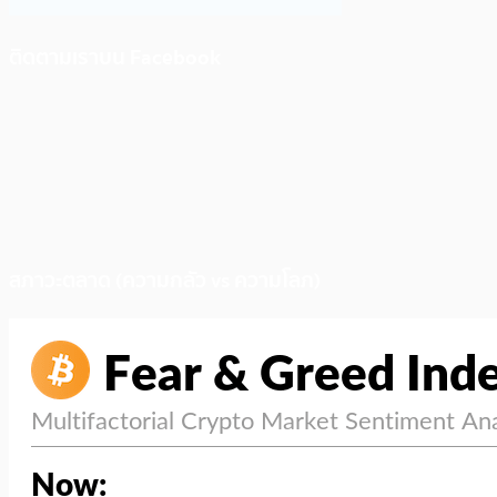
ติดตามเราบน Facebook
สภาวะตลาด (ความกลัว vs ความโลภ)