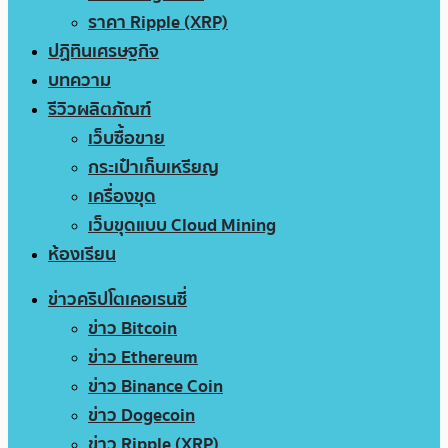
ราคา Ripple (XRP)
ปฏิทินเศรษฐกิจ
บทความ
รีวิวผลิตภัณฑ์
เว็บซื้อขาย
กระเป๋าเก็บเหรียญ
เครื่องขุด
เว็บขุดแบบ Cloud Mining
ห้องเรียน
ข่าวคริปโตเคอเรนซี่
ข่าว Bitcoin
ข่าว Ethereum
ข่าว Binance Coin
ข่าว Dogecoin
ข่าว Ripple (XRP)