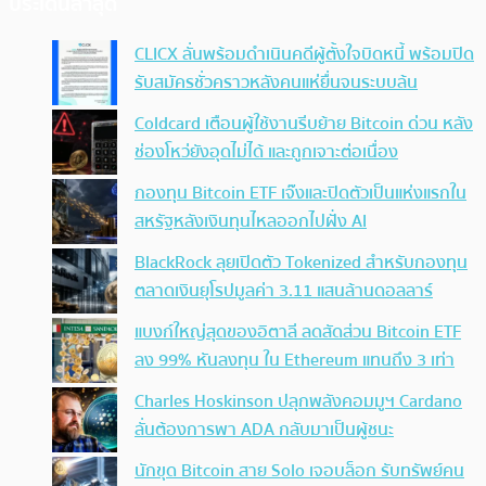
ประเด็นล่าสุด
CLICX ลั่นพร้อมดำเนินคดีผู้ตั้งใจบิดหนี้ พร้อมปิด
รับสมัครชั่วคราวหลังคนแห่ยื่นจนระบบล้น
Coldcard เตือนผู้ใช้งานรีบย้าย Bitcoin ด่วน หลัง
ช่องโหว่ยังอุดไม่ได้ และถูกเจาะต่อเนื่อง
กองทุน Bitcoin ETF เจ๊งและปิดตัวเป็นแห่งแรกใน
สหรัฐหลังเงินทุนไหลออกไปฝั่ง AI
BlackRock ลุยเปิดตัว Tokenized สำหรับกองทุน
ตลาดเงินยุโรปมูลค่า 3.11 แสนล้านดอลลาร์
แบงก์ใหญ่สุดของอิตาลี ลดสัดส่วน Bitcoin ETF
ลง 99% หันลงทุน ใน Ethereum แทนถึง 3 เท่า
Charles Hoskinson ปลุกพลังคอมมูฯ Cardano
ลั่นต้องการพา ADA กลับมาเป็นผู้ชนะ
นักขุด Bitcoin สาย Solo เจอบล็อก รับทรัพย์คน