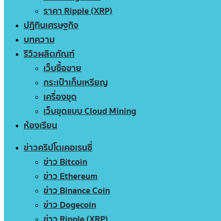
ราคา Ripple (XRP)
ปฏิทินเศรษฐกิจ
บทความ
รีวิวผลิตภัณฑ์
เว็บซื้อขาย
กระเป๋าเก็บเหรียญ
เครื่องขุด
เว็บขุดแบบ Cloud Mining
ห้องเรียน
ข่าวคริปโตเคอเรนซี่
ข่าว Bitcoin
ข่าว Ethereum
ข่าว Binance Coin
ข่าว Dogecoin
ข่าว Ripple (XRP)