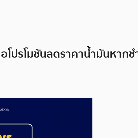
อโปรโมชันลดราคาน้ำมันหากชำร