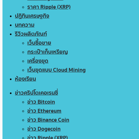
ราคา Ripple (XRP)
ปฏิทินเศรษฐกิจ
บทความ
รีวิวผลิตภัณฑ์
เว็บซื้อขาย
กระเป๋าเก็บเหรียญ
เครื่องขุด
เว็บขุดแบบ Cloud Mining
ห้องเรียน
ข่าวคริปโตเคอเรนซี่
ข่าว Bitcoin
ข่าว Ethereum
ข่าว Binance Coin
ข่าว Dogecoin
ข่าว Ripple (XRP)