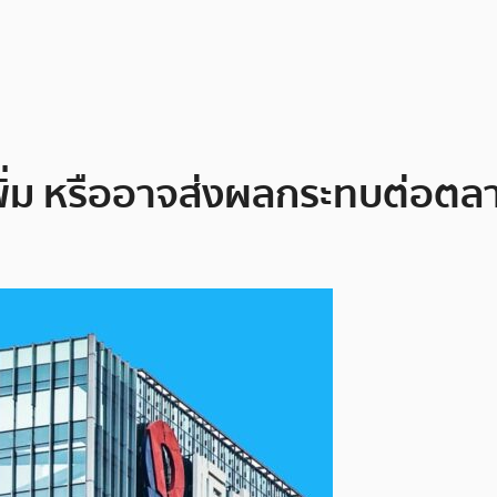
พิ่ม หรืออาจส่งผลกระทบต่อตล