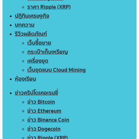
ราคา Ripple (XRP)
ปฏิทินเศรษฐกิจ
บทความ
รีวิวผลิตภัณฑ์
เว็บซื้อขาย
กระเป๋าเก็บเหรียญ
เครื่องขุด
เว็บขุดแบบ Cloud Mining
ห้องเรียน
ข่าวคริปโตเคอเรนซี่
ข่าว Bitcoin
ข่าว Ethereum
ข่าว Binance Coin
ข่าว Dogecoin
ข่าว Ripple (XRP)