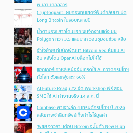
พันล้านดอลลาร์
Cryptoquant เผยกองทุนเฮดจ์ฟันด์กลับมาเปิด
Long Bitcoin ในรอบหลายปี
น้ำตานอง! สาวโดนแฮกเงินจัดงานแต่ง บน
Polygon กว่า 3.5 แสนบาท วอนชุมชนช่วยเหลือ
จำใจย้าย! ทีมนักพัฒนา Bitcoin Red หันซบ AI
จีน หลังโดน OpenAI บล็อกไม่ให้ใช้
แฮกเกอร์เกาหลีเหนืออัปเกรดใช้ AI กวาดคริปโทฯ
ทั่วโลก ตัวเลขพุ่งแตะ 66%
AI Future Ready #2 จัด Workshop ฟรี สอน
SME ใช้ AI ทำงานจริง 14 ส.ค. นี้
Coinbase พาเจาะลึก 4 เทรนด์คริปโทฯ ปี 2026
สลัดภาพจำสินทรัพย์เก็งกำไรไร้มูลค่า
‘พิชัย จาวลา’ เตือน Bitcoin จะไม่ทำ New High