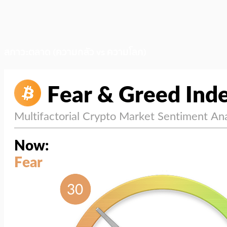
สภาวะตลาด (ความกลัว vs ความโลภ)