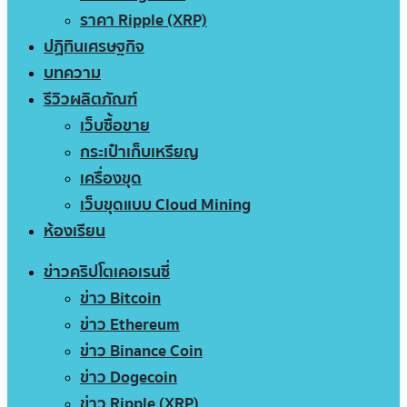
ราคา Ripple (XRP)
ปฏิทินเศรษฐกิจ
บทความ
รีวิวผลิตภัณฑ์
เว็บซื้อขาย
กระเป๋าเก็บเหรียญ
เครื่องขุด
เว็บขุดแบบ Cloud Mining
ห้องเรียน
ข่าวคริปโตเคอเรนซี่
ข่าว Bitcoin
ข่าว Ethereum
ข่าว Binance Coin
ข่าว Dogecoin
ข่าว Ripple (XRP)