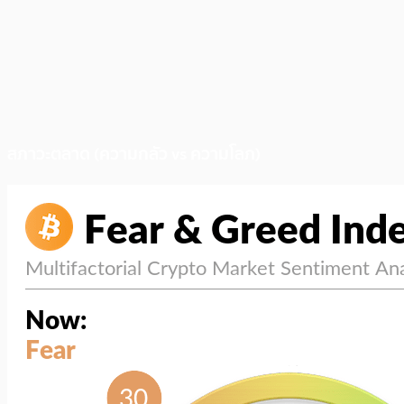
สภาวะตลาด (ความกลัว vs ความโลภ)