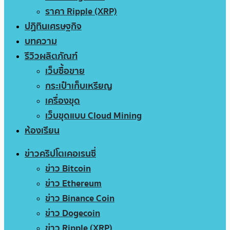
ราคา Ripple (XRP)
ปฏิทินเศรษฐกิจ
บทความ
รีวิวผลิตภัณฑ์
เว็บซื้อขาย
กระเป๋าเก็บเหรียญ
เครื่องขุด
เว็บขุดแบบ Cloud Mining
ห้องเรียน
ข่าวคริปโตเคอเรนซี่
ข่าว Bitcoin
ข่าว Ethereum
ข่าว Binance Coin
ข่าว Dogecoin
ข่าว Ripple (XRP)