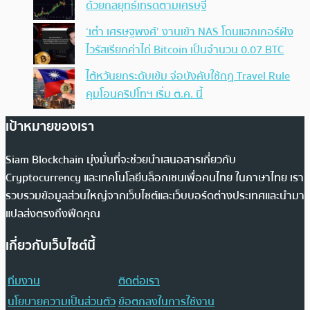
ด้วยกลยุทธ์เทรดตามเศรษฐี
‘เต๋า เศรษฐพงศ์’ งานเข้า NAS โดนแฮกเกอร์ฝัง
ไวรัสเรียกค่าไถ่ Bitcoin เป็นจำนวน 0.07 BTC
ไต้หวันยกระดับเข้ม จ่อบังคับใช้กฏ Travel Rule
คุมโอนคริปโทฯ เริ่ม ต.ค. นี้
เป้าหมายของเรา
Siam Blockchain มุ่งมั่นที่จะช่วยนำเสนอสารเกี่ยวกับ
Cryptocurrency และเทคโนโลยีบล็อกเชนเพื่อคนไทย ในภาษาไทย เรา
รวบรวมข้อมูลส่วนใหญ่จากเว็บไซต์และเว็บบอร์ดต่างประเทศและนำมา
แปลส่งตรงถึงฟีดคุณ
เกี่ยวกับเว็บไซต์นี้
ทีมงาน
ติดต่อเรา
นโยบายความเป็นส่วนตัว
ข้อตกลงในการใช้งาน