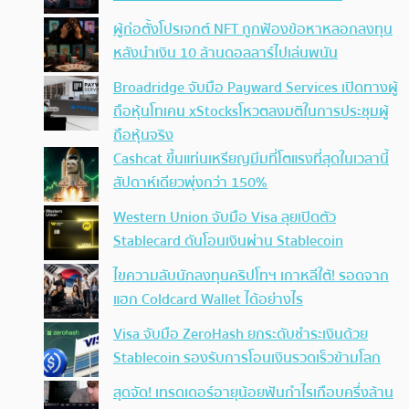
ผู้ก่อตั้งโปรเจกต์ NFT ถูกฟ้องข้อหาหลอกลงทุน
หลังนำเงิน 10 ล้านดอลลาร์ไปเล่นพนัน
Broadridge จับมือ Payward Services เปิดทางผู้
ถือหุ้นโทเคน xStocksโหวตลงมติในการประชุมผู้
ถือหุ้นจริง
Cashcat ขึ้นแท่นเหรียญมีมที่โตแรงที่สุดในเวลานี้
สัปดาห์เดียวพุ่งกว่า 150%
Western Union จับมือ Visa ลุยเปิดตัว
Stablecard ดันโอนเงินผ่าน Stablecoin
ไขความลับนักลงทุนคริปโทฯ เกาหลีใต้! รอดจาก
แฮก Coldcard Wallet ได้อย่างไร
Visa จับมือ ZeroHash ยกระดับชำระเงินด้วย
Stablecoin รองรับการโอนเงินรวดเร็วข้ามโลก
สุดจัด! เทรดเดอร์อายุน้อยฟันกำไรเกือบครึ่งล้าน