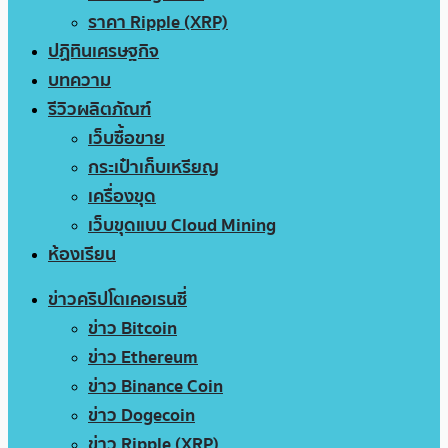
ราคา Ripple (XRP)
ปฏิทินเศรษฐกิจ
บทความ
รีวิวผลิตภัณฑ์
เว็บซื้อขาย
กระเป๋าเก็บเหรียญ
เครื่องขุด
เว็บขุดแบบ Cloud Mining
ห้องเรียน
ข่าวคริปโตเคอเรนซี่
ข่าว Bitcoin
ข่าว Ethereum
ข่าว Binance Coin
ข่าว Dogecoin
ข่าว Ripple (XRP)