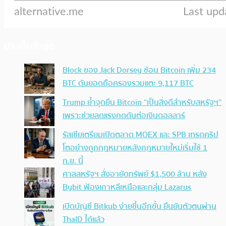
ประเด็นล่าสุด
Block ของ Jack Dorsey ช้อน Bitcoin เพิ่ม 234
BTC ดันยอดถือครองรวมแตะ 9,117 BTC
Trump ย้ำจุดยืน Bitcoin “เป็นสิ่งดีสำหรับสหรัฐฯ”
เพราะช่วยลดแรงกดดันต่อเงินดอลลาร์
รัสเซียเตรียมเปิดตลาด MOEX และ SPB เทรดคริป
โตอย่างถูกกฎหมายหลังกฎหมายใหม่เริ่มใช้ 1
ก.ย. นี้
ศาลสหรัฐฯ สั่งอายัดทรัพย์ $1,500 ล้าน หลัง
Bybit ฟ้องเกาหลีเหนือและกลุ่ม Lazarus
เปิดบัญชี Bitkub ง่ายขึ้นอีกขั้น ยืนยันตัวตนผ่าน
ThaID ได้แล้ว