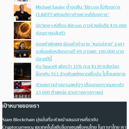
Michael Saylor ย้ำจุดยืน “Bitcoin ไม่ต้องการ
CLARITY แต่อเมริกาต่างหากที่ต้องการ”
นักวิเคราะห์เตือน Bitcoin อาจร่วงลึกถึง $35,000
ก่อนการกลับตัว
ทองคำพุ่งแรง ย้อนคำทำนาย “หมอปลาย” ราคา
จะเริ่มขยับหลังกลางปี 69 อาจแตะ 100,000 บาท
ปลายปีนี้
หุ้น SpaceX พุ่งกว่า 15% ทะลุ $130 หลังปลด
ล็อกหุ้น 911 ล้านหุ้นแต่ตลาดเชื่อมั่น ไม่โดนเทขาย
ตัวเลขการจ้างงานสหรัฐฯ เดือนกรกฎาคมหดตัว
23,000 ตำแหน่ง สวนทางคาดการณ์
เป้าหมายของเรา
Siam Blockchain มุ่งมั่นที่จะช่วยนำเสนอสารเกี่ยวกับ
Cryptocurrency และเทคโนโลยีบล็อกเชนเพื่อคนไทย ในภาษาไทย เรา