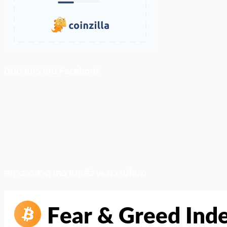
ติดตามเราบน Facebook
สภาวะตลาด (ความกลัว vs ความโลภ)