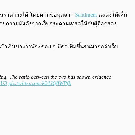
0:00
/
0:00
ดันราคาลงได้ โดยตามข้อมูลจาก
Santiment
แสดงให้เห็น
ายความมั่งคั่งจากเว็บกระดานเทรดให้กับผู้ถือครอง
ป๋าเงินของวาฬจะค่อย ๆ มีค่าเพิ่มขึ้นจนมากกว่าเว็บ
ling. The ratio between the two has shown evidence
aU3
pic.twitter.com/k24JQ8WPfk