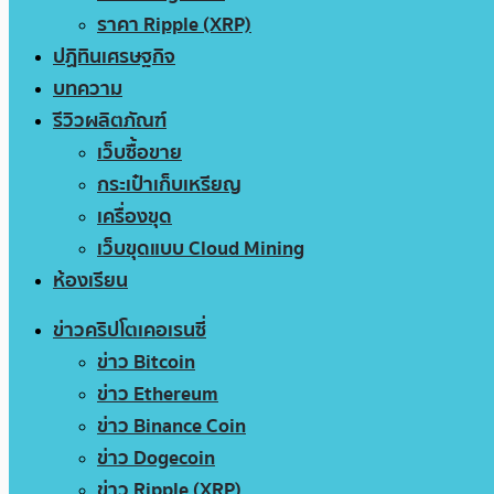
ราคา Ripple (XRP)
ปฏิทินเศรษฐกิจ
บทความ
รีวิวผลิตภัณฑ์
เว็บซื้อขาย
กระเป๋าเก็บเหรียญ
เครื่องขุด
เว็บขุดแบบ Cloud Mining
ห้องเรียน
ข่าวคริปโตเคอเรนซี่
ข่าว Bitcoin
ข่าว Ethereum
ข่าว Binance Coin
ข่าว Dogecoin
ข่าว Ripple (XRP)