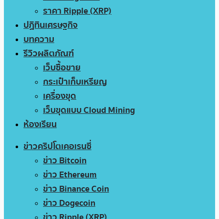
ราคา Ripple (XRP)
ปฏิทินเศรษฐกิจ
บทความ
รีวิวผลิตภัณฑ์
เว็บซื้อขาย
กระเป๋าเก็บเหรียญ
เครื่องขุด
เว็บขุดแบบ Cloud Mining
ห้องเรียน
ข่าวคริปโตเคอเรนซี่
ข่าว Bitcoin
ข่าว Ethereum
ข่าว Binance Coin
ข่าว Dogecoin
ข่าว Ripple (XRP)