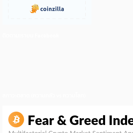
ติดตามเราบน Facebook
สภาวะตลาด (ความกลัว vs ความโลภ)