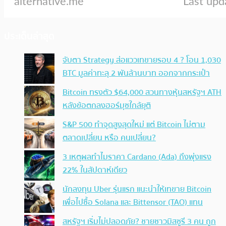
ประเด็นล่าสุด
จับตา Strategy ส่อแววเทขายรอบ 4 ? โอน 1,030
BTC มูลค่าทะลุ 2 พันล้านบาท ออกจากกระเป๋า
Bitcoin ทรงตัว $64,000 สวนทางหุ้นสหรัฐฯ ATH
หลังข้อตกลงฮอร์มุซใกล้ยุติ
S&P 500 ทำจุดสูงสุดใหม่ แต่ Bitcoin ไม่ตาม
ตลาดเปลี่ยน หรือ คนเปลี่ยน?
3 เหตุผลทำไมราคา Cardano (Ada) ถึงพุ่งแรง
22% ในสัปดาห์เดียว
นักลงทุน Uber รุ่นแรก แนะนำให้เทขาย Bitcoin
เพื่อไปซื้อ Solana และ Bittensor (TAO) แทน
สหรัฐฯ เริ่มไม่ปลอดภัย? ชายชาวมิสซูรี 3 คน ถูก