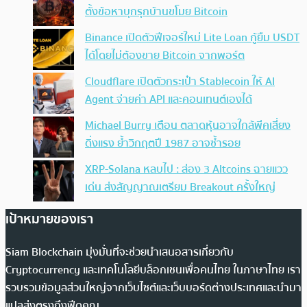
ตั้งข้อหาบุกรุกบ้านขโมย Bitcoin
Binance เปิดตัวฟีเจอร์ใหม่ Lite Loan กู้ยืม USDT
ได้โดยไม่ต้องขาย Bitcoin จากพอร์ต
Cloudflare เปิดตัวกระเป๋า Stablecoin ให้ AI
Agent จ่ายค่า API และคอนเทนต์เองได้
Michael Burry เตือน ตลาดหุ้นอาจใกล้พีคเสี่ยง
ดิ่งแรง ย้ำวิกฤตปี 1987 อาจซ้ำรอย
XRP-Solana หลบไป : ส่อง 3 Altcoins ฉายแวว
เด่น ส่งสัญญาณเตรียม Breakout ครั้งใหญ่
เป้าหมายของเรา
Siam Blockchain มุ่งมั่นที่จะช่วยนำเสนอสารเกี่ยวกับ
Cryptocurrency และเทคโนโลยีบล็อกเชนเพื่อคนไทย ในภาษาไทย เรา
รวบรวมข้อมูลส่วนใหญ่จากเว็บไซต์และเว็บบอร์ดต่างประเทศและนำมา
แปลส่งตรงถึงฟีดคุณ