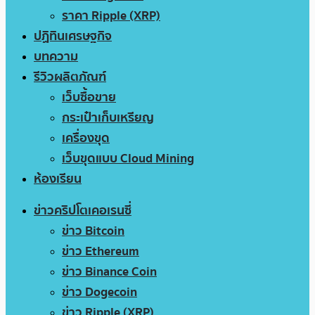
ราคา Ripple (XRP)
ปฏิทินเศรษฐกิจ
บทความ
รีวิวผลิตภัณฑ์
เว็บซื้อขาย
กระเป๋าเก็บเหรียญ
เครื่องขุด
เว็บขุดแบบ Cloud Mining
ห้องเรียน
ข่าวคริปโตเคอเรนซี่
ข่าว Bitcoin
ข่าว Ethereum
ข่าว Binance Coin
ข่าว Dogecoin
ข่าว Ripple (XRP)