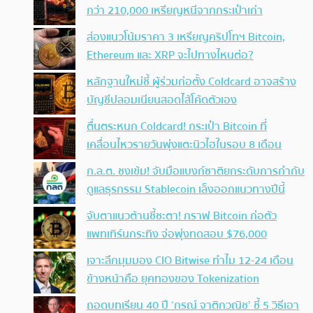
กว่า 210,000 เหรียญหนีจากกระเป๋าเก่า
ส่องแนวโน้มราคา 3 เหรียญคริปโทฯ Bitcoin,
Ethereum และ XRP จะไปทางไหนต่อ?
หลักฐานใหม่ชี้ ผู้ร่วมก่อตั้ง Coldcard อาจสร้าง
บัญชีปลอมเนียนสอดไส้โค้ดตัวเอง
ตื่นตระหนก Coldcard! กระเป๋า Bitcoin ที่
เคลื่อนไหวรายวันพุ่งแตะนิวไฮในรอบ 8 เดือน
ก.ล.ต. ชงเข้ม! จับมือแบงก์ชาติยกระดับการกำกับ
ดูแลธุรกรรม Stablecoin เล็งออกแนวทางปีนี้
จับตาแนวต้านชี้ชะตา! กราฟ Bitcoin ก่อตัว
แพทเทิร์นกระทิง จ่อพุ่งทดสอบ $76,000
เจาะลึกมุมมอง CIO Bitwise ทำไม 12-24 เดือน
ข้างหน้าคือ ยุคทองของ Tokenization
ถอดบทเรียน 40 ปี ‘กรณ์ จาติกวณิช’ ชี้ 5 วิธีเอา