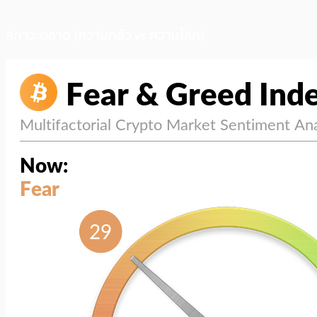
สภาวะตลาด (ความกลัว vs ความโลภ)