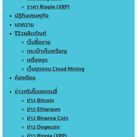
ราคา Ripple (XRP)
ปฏิทินเศรษฐกิจ
บทความ
รีวิวผลิตภัณฑ์
เว็บซื้อขาย
กระเป๋าเก็บเหรียญ
เครื่องขุด
เว็บขุดแบบ Cloud Mining
ห้องเรียน
ข่าวคริปโตเคอเรนซี่
ข่าว Bitcoin
ข่าว Ethereum
ข่าว Binance Coin
ข่าว Dogecoin
ข่าว Ripple (XRP)