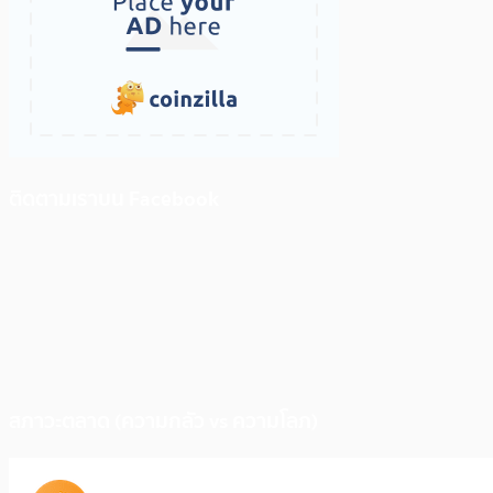
ติดตามเราบน Facebook
สภาวะตลาด (ความกลัว vs ความโลภ)