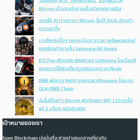
วิจัยใหม่ชี้ AI มี “อคติซ่อนเร้น” แอบพูดอวย
Bitcoin เมื่อเจอคำถามเรื่องวิกฤตการเงิน
ลองให้ AI ทายราคา Bitcoin สิ้นปี 2026 ส่องคำ
ตอบสุดอึ้ง
อาเสี่ยคริปโทฯ ตกกระป๋อง! สาวเกาหลีเผยสเปกคู่
เดตต้องทำงานใน Samsung-SK Hynix
BTCPay เตือนภัย เซิร์ฟเวอร์ Lightning โดนโจมตี
แฮกเกอร์ใช้ช่องโหว่ดูดเงินออกจาก Node
BNB พุ่งทะลุ $600 จุดชนวน Altseason ในระบบ
นิเวศ BNB Chain
ล่มไม่เป็นท่า! Bitcoin ฟอร์กแยก BIP-110 ขุดได้
แค่ 2 บล็อก แล้วดับสนิท
เป้าหมายของเรา
Siam Blockchain มุ่งมั่นที่จะช่วยนำเสนอสารเกี่ยวกับ