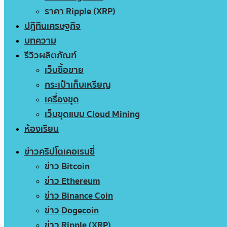
ราคา Ripple (XRP)
ปฏิทินเศรษฐกิจ
บทความ
รีวิวผลิตภัณฑ์
เว็บซื้อขาย
กระเป๋าเก็บเหรียญ
เครื่องขุด
เว็บขุดแบบ Cloud Mining
ห้องเรียน
ข่าวคริปโตเคอเรนซี่
ข่าว Bitcoin
ข่าว Ethereum
ข่าว Binance Coin
ข่าว Dogecoin
ข่าว Ripple (XRP)