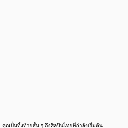
คุณปั๋นทิ้งท้ายสั้น ๆ ถึงศิลปินไทยที่กำลังเริ่มต้น