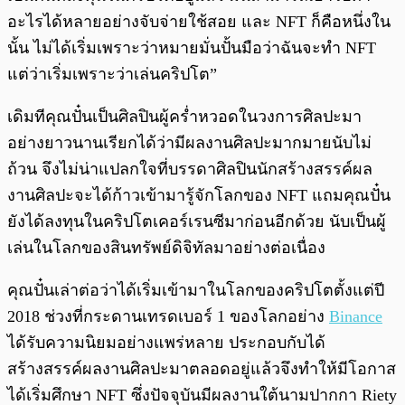
อะไรได้หลายอย่างจับจ่ายใช้สอย และ NFT ก็คือหนึ่งใน
นั้น ไม่ได้เริ่มเพราะว่าหมายมั่นปั้นมือว่าฉันจะทำ NFT
แต่ว่าเริ่มเพราะว่าเล่นคริปโต”
เดิมทีคุณปั๋นเป็นศิลปินผู้คร่ำหวอดในวงการศิลปะมา
อย่างยาวนานเรียกได้ว่ามีผลงานศิลปะมากมายนับไม่
ถ้วน จึงไม่น่าแปลกใจที่บรรดาศิลปินนักสร้างสรรค์ผล
งานศิลปะจะได้ก้าวเข้ามารู้จักโลกของ NFT แถมคุณปั๋น
ยังได้ลงทุนในคริปโตเคอร์เรนซีมาก่อนอีกด้วย นับเป็นผู้
เล่นในโลกของสินทรัพย์ดิจิทัลมาอย่างต่อเนื่อง
คุณปั๋นเล่าต่อว่าได้เริ่มเข้ามาในโลกของคริปโตตั้งแต่ปี
2018 ช่วงที่กระดานเทรดเบอร์ 1 ของโลกอย่าง
Binance
ได้รับความนิยมอย่างแพร่หลาย ประกอบกับได้
สร้างสรรค์ผลงานศิลปะมาตลอดอยู่แล้วจึงทำให้มีโอกาส
ได้เริ่มศึกษา NFT ซึ่งปัจจุบันมีผลงานใต้นามปากกา Riety