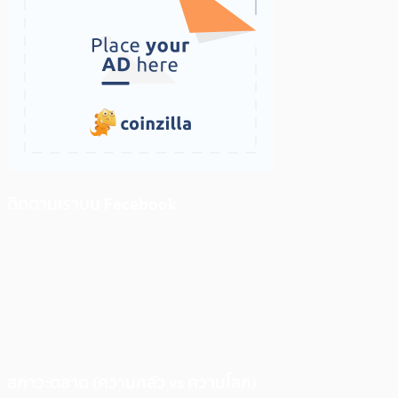
ติดตามเราบน Facebook
สภาวะตลาด (ความกลัว vs ความโลภ)