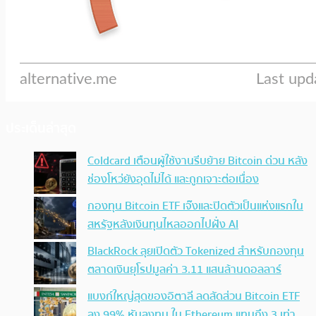
ประเด็นล่าสุด
Coldcard เตือนผู้ใช้งานรีบย้าย Bitcoin ด่วน หลัง
ช่องโหว่ยังอุดไม่ได้ และถูกเจาะต่อเนื่อง
กองทุน Bitcoin ETF เจ๊งและปิดตัวเป็นแห่งแรกใน
สหรัฐหลังเงินทุนไหลออกไปฝั่ง AI
BlackRock ลุยเปิดตัว Tokenized สำหรับกองทุน
ตลาดเงินยุโรปมูลค่า 3.11 แสนล้านดอลลาร์
แบงก์ใหญ่สุดของอิตาลี ลดสัดส่วน Bitcoin ETF
ลง 99% หันลงทุน ใน Ethereum แทนถึง 3 เท่า