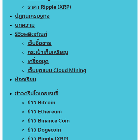
ราคา Ripple (XRP)
ปฏิทินเศรษฐกิจ
บทความ
รีวิวผลิตภัณฑ์
เว็บซื้อขาย
กระเป๋าเก็บเหรียญ
เครื่องขุด
เว็บขุดแบบ Cloud Mining
ห้องเรียน
ข่าวคริปโตเคอเรนซี่
ข่าว Bitcoin
ข่าว Ethereum
ข่าว Binance Coin
ข่าว Dogecoin
ข่าว Ripple (XRP)