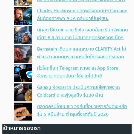
Charles Hoskinson ปลุกพลังคอมมูฯ Cardano
ลั่นต้องการพา ADA กลับมาเป็นผู้ชนะ
นักขุด Bitcoin สาย Solo เจอบล็อก รับทรัพย์คน
เดียว 6.6 ล้านบาท ไม่สนวิกฤตศรัทธาคริปโทฯ
Bernstein เตือนหากกฎหมาย CLARITY Act ไม่
ผ่าน อาจกดดันราคาคริปโตให้ดิ่งลงอีกระลอก
ทั่วโลกช็อก Telegram หายจาก App Store
ชั่วคราว ก่อนกลับมาใช้งานได้ปกติ
Galaxy Research ประเมินความเสียหายจาก
Coldcard อาจพุ่งสูงถึง $130 ล้าน
ตลาดคริปโตซบเซา วอลุ่มซื้อขายรายวันดิ่งเหลือ
$1.5 หมื่นล้าน ต่ำสุดตั้งแต่ต้นปี 2026
เป้าหมายของเรา