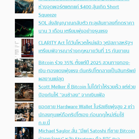
ห่างจุดพอร์ตแตกแค่ $400 ลุ้นเกิด Short
Squeeze
SOL ส่งสัญญาณกลับตัว ทะลุเส้นขาลงที่กดราคา
นาน 3 เดือน เตรียมพุ่งอย่างรุนแรง
CLARITY Act ได้วันโหวตใหม่แล้ว วุฒิสภาสหรัฐฯ
เตรียมพิจารณาร่างกฎหมายวันที่ 15 กันยายน
Bitcoin ร่วง 35% ตั้งแต่ปี 2025 สวนทางทอง-
เงิน-ทองแดงพุ่งแรง ดันคริปโตกลายเป็นสินทรัพย์
ผลงานแย่สุด
Scott Melker ชี้ Bitcoin ไม่ได้ทำให้รวยเร็ว แต่ช่วย
ป้องกันให้ “จนช้าลง” จากเงินเฟ้อ
ยอดขาย Hardware Wallet ในรัสเซียพุ่งสูง 2 เท่า
นักลงทุนแห่ถือคริปโตเอง ก่อนกฎใหม่เริ่มใช้
ก.ย.นี้
Michael Saylor ลั่น “มีแค่ Satoshi ที่ขาย Bitcoin