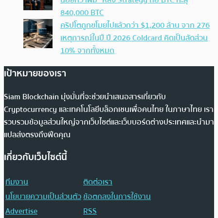
น้อยกว่าผม” หลัง Strategy ถือ BTC ทะลุ
840,000 BTC
คริปโตถูกขโมยไปแล้วกว่า $1,200 ล้าน จาก 276
เหตุการณ์ในปี ปี 2026 Coldcard คิดเป็นสัดส่วน
10% จากทั้งหมด
เป้าหมายของเรา
Siam Blockchain มุ่งมั่นที่จะช่วยนำเสนอสารเกี่ยวกับ
Cryptocurrency และเทคโนโลยีบล็อกเชนเพื่อคนไทย ในภาษาไทย เรา
รวบรวมข้อมูลส่วนใหญ่จากเว็บไซต์และเว็บบอร์ดต่างประเทศและนำมา
แปลส่งตรงถึงฟีดคุณ
เกี่ยวกับเว็บไซต์นี้
ทีมงาน
ติดต่อเรา
นโยบายความเป็นส่วนตัว
ข้อตกลงในการใช้งาน
Advertise
RSS