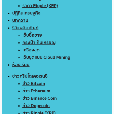
ราคา Ripple (XRP)
ปฏิทินเศรษฐกิจ
บทความ
รีวิวผลิตภัณฑ์
เว็บซื้อขาย
กระเป๋าเก็บเหรียญ
เครื่องขุด
เว็บขุดแบบ Cloud Mining
ห้องเรียน
ข่าวคริปโตเคอเรนซี่
ข่าว Bitcoin
ข่าว Ethereum
ข่าว Binance Coin
ข่าว Dogecoin
ข่าว Ripple (XRP)