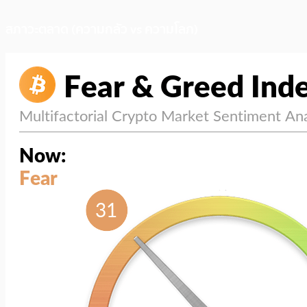
สภาวะตลาด (ความกลัว vs ความโลภ)