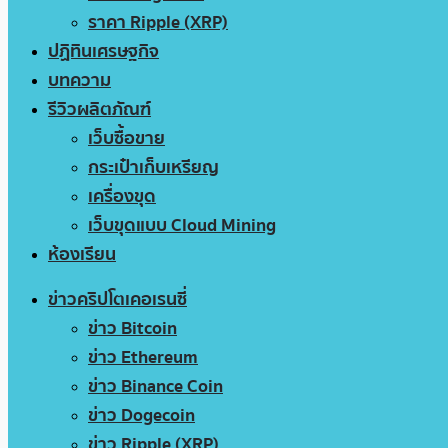
ราคา Ripple (XRP)
ปฏิทินเศรษฐกิจ
บทความ
รีวิวผลิตภัณฑ์
เว็บซื้อขาย
กระเป๋าเก็บเหรียญ
เครื่องขุด
เว็บขุดแบบ Cloud Mining
ห้องเรียน
ข่าวคริปโตเคอเรนซี่
ข่าว Bitcoin
ข่าว Ethereum
ข่าว Binance Coin
ข่าว Dogecoin
ข่าว Ripple (XRP)