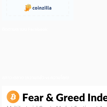
ติดตามเราบน Facebook
สภาวะตลาด (ความกลัว vs ความโลภ)