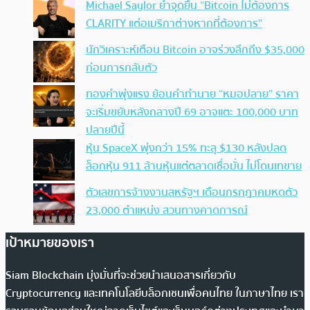
Michael Saylor ย้ำจุดยืน “Bitcoin ไม่ต้องการ
CLARITY แต่อเมริกาต่างหากที่ต้องการ”
นักวิเคราะห์เตือน Bitcoin อาจร่วงลึกถึง $35,000
ก่อนการกลับตัว
ทองคำพุ่งแรง ย้อนคำทำนาย “หมอปลาย” ราคา
จะเริ่มขยับหลังกลางปี 69 อาจแตะ 100,000 บาท
ปลายปีนี้
หุ้น SpaceX พุ่งกว่า 15% ทะลุ $130 หลังปลด
ล็อกหุ้น 911 ล้านหุ้นแต่ตลาดเชื่อมั่น ไม่โดนเทขาย
ตัวเลขการจ้างงานสหรัฐฯ เดือนกรกฎาคมหดตัว
23,000 ตำแหน่ง สวนทางคาดการณ์
เป้าหมายของเรา
Siam Blockchain มุ่งมั่นที่จะช่วยนำเสนอสารเกี่ยวกับ
Cryptocurrency และเทคโนโลยีบล็อกเชนเพื่อคนไทย ในภาษาไทย เรา