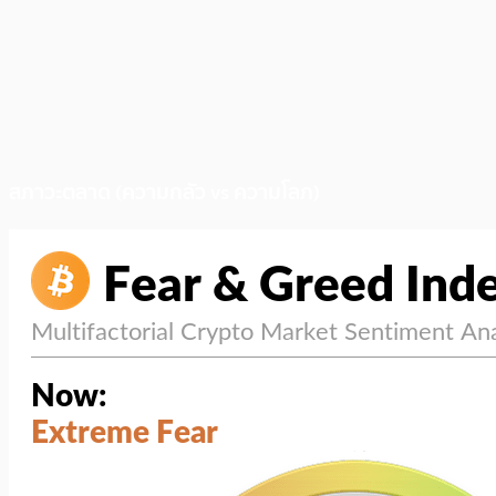
สภาวะตลาด (ความกลัว vs ความโลภ)