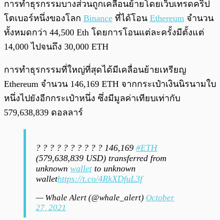
การทำธุรกรรมบางส่วนถูกเคลื่อนย้ายโดยเว็บเทรดคริป
โตเบอร์หนึ่งของโลก
Binance
ที่ได้โอน
Ethereum
จำนวน
ทั้งหมดกว่า 44,500 Eth โดยการโอนแต่ละครั้งมีตั้งแต่
14,000 ไปจนถึง 30,000 ETH
การทำธุรกรรมที่ใหญ่ที่สุดได้มีเคลื่อนย้ายเหรียญ
Ethereum จำนวน 146,169 ETH จากกระเป๋าเงินนิรนามใบ
หนึ่งไปยังอีกกระเป๋าหนึ่ง ซึ่งมีมูลค่าเทียบเท่ากับ
579,638,839 ดอลลาร์
? ? ? ? ? ? ? ? ? ? 146,169
#ETH
(579,638,839 USD) transferred from
unknown
wallet
to unknown
wallet
https://t.co/4RkXDfuL3f
— Whale Alert (@whale_alert)
October
27, 2021