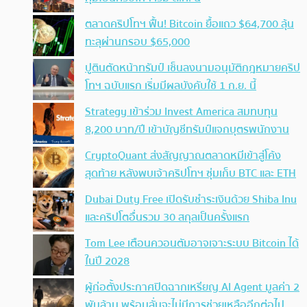
ตลาดคริปโทฯ ฟื้น! Bitcoin ยื้อแถว $64,700 ลุ้น
ทะลุผ่านกรอบ $65,000
ปูตินตัดหน้าทรัมป์ เซ็นลงนามอนุมัติกฎหมายคริป
โทฯ ฉบับแรก เริ่มมีผลบังคับใช้ 1 ก.ย. นี้
Strategy เข้าร่วม Invest America สมทบทุน
8,200 บาท/ปี เข้าบัญชีทรัมป์แจกบุตรพนักงาน
CryptoQuant ส่งสัญญาณตลาดหมีเข้าสู่โค้ง
สุดท้าย หลังพบเจ้าคริปโทฯ ซุ่มเก็บ BTC และ ETH
Dubai Duty Free เปิดรับชำระเงินด้วย Shiba Inu
และคริปโตอื่นรวม 30 สกุลเป็นครั้งแรก
Tom Lee เตือนควอนตัมอาจเจาะระบบ Bitcoin ได้
ในปี 2028
ผู้ก่อตั้งประกาศปิดฉากเหรียญ AI Agent มูลค่า 2
พันล้าน พร้อมลั่นจะไม่มีการช่วยเหลืออีกต่อไป