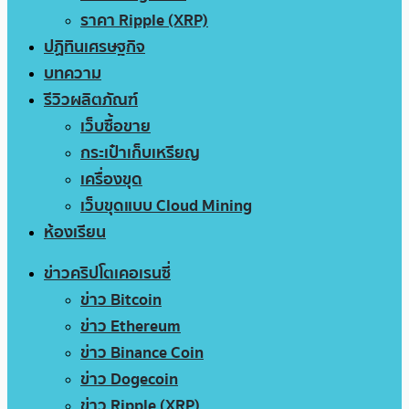
ราคา Ripple (XRP)
ปฏิทินเศรษฐกิจ
บทความ
รีวิวผลิตภัณฑ์
เว็บซื้อขาย
กระเป๋าเก็บเหรียญ
เครื่องขุด
เว็บขุดแบบ Cloud Mining
ห้องเรียน
ข่าวคริปโตเคอเรนซี่
ข่าว Bitcoin
ข่าว Ethereum
ข่าว Binance Coin
ข่าว Dogecoin
ข่าว Ripple (XRP)