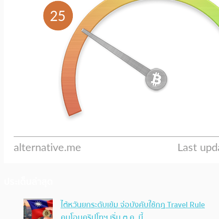
ประเด็นล่าสุด
ไต้หวันยกระดับเข้ม จ่อบังคับใช้กฏ Travel Rule
คุมโอนคริปโทฯ เริ่ม ต.ค. นี้