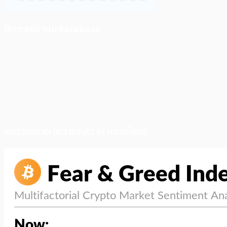
ติดตามเราบน Facebook
สภาวะตลาด (ความกลัว vs ความโลภ)