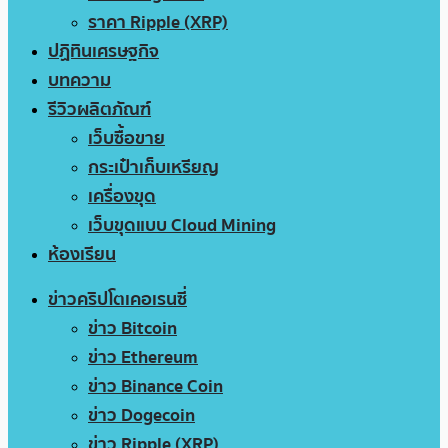
ราคา Ripple (XRP)
ปฏิทินเศรษฐกิจ
บทความ
รีวิวผลิตภัณฑ์
เว็บซื้อขาย
กระเป๋าเก็บเหรียญ
เครื่องขุด
เว็บขุดแบบ Cloud Mining
ห้องเรียน
ข่าวคริปโตเคอเรนซี่
ข่าว Bitcoin
ข่าว Ethereum
ข่าว Binance Coin
ข่าว Dogecoin
ข่าว Ripple (XRP)