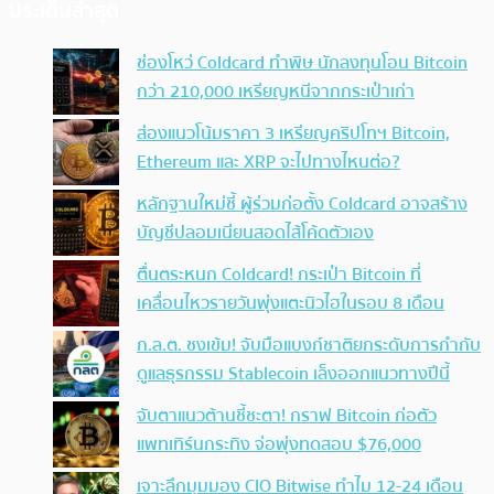
ประเด็นล่าสุด
ช่องโหว่ Coldcard ทำพิษ นักลงทุนโอน Bitcoin
กว่า 210,000 เหรียญหนีจากกระเป๋าเก่า
ส่องแนวโน้มราคา 3 เหรียญคริปโทฯ Bitcoin,
Ethereum และ XRP จะไปทางไหนต่อ?
หลักฐานใหม่ชี้ ผู้ร่วมก่อตั้ง Coldcard อาจสร้าง
บัญชีปลอมเนียนสอดไส้โค้ดตัวเอง
ตื่นตระหนก Coldcard! กระเป๋า Bitcoin ที่
เคลื่อนไหวรายวันพุ่งแตะนิวไฮในรอบ 8 เดือน
ก.ล.ต. ชงเข้ม! จับมือแบงก์ชาติยกระดับการกำกับ
ดูแลธุรกรรม Stablecoin เล็งออกแนวทางปีนี้
จับตาแนวต้านชี้ชะตา! กราฟ Bitcoin ก่อตัว
แพทเทิร์นกระทิง จ่อพุ่งทดสอบ $76,000
เจาะลึกมุมมอง CIO Bitwise ทำไม 12-24 เดือน