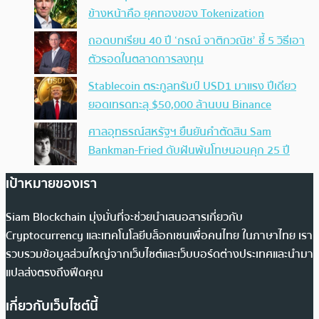
ข้างหน้าคือ ยุคทองของ Tokenization
ถอดบทเรียน 40 ปี ‘กรณ์ จาติกวณิช’ ชี้ 5 วิธีเอา
ตัวรอดในตลาดการลงทุน
Stablecoin ตระกูลทรัมป์ USD1 มาแรง ปีเดียว
ยอดเทรดทะลุ $50,000 ล้านบน Binance
ศาลอุทธรณ์สหรัฐฯ ยืนยันคำตัดสิน Sam
Bankman-Fried ดับฝันพ้นโทษนอนคุก 25 ปี
เป้าหมายของเรา
Siam Blockchain มุ่งมั่นที่จะช่วยนำเสนอสารเกี่ยวกับ
Cryptocurrency และเทคโนโลยีบล็อกเชนเพื่อคนไทย ในภาษาไทย เรา
รวบรวมข้อมูลส่วนใหญ่จากเว็บไซต์และเว็บบอร์ดต่างประเทศและนำมา
แปลส่งตรงถึงฟีดคุณ
เกี่ยวกับเว็บไซต์นี้