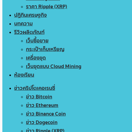
ราคา Ripple (XRP)
ปฏิทินเศรษฐกิจ
บทความ
รีวิวผลิตภัณฑ์
เว็บซื้อขาย
กระเป๋าเก็บเหรียญ
เครื่องขุด
เว็บขุดแบบ Cloud Mining
ห้องเรียน
ข่าวคริปโตเคอเรนซี่
ข่าว Bitcoin
ข่าว Ethereum
ข่าว Binance Coin
ข่าว Dogecoin
ข่าว Ripple (XRP)