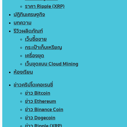
ราคา Ripple (XRP)
ปฏิทินเศรษฐกิจ
บทความ
รีวิวผลิตภัณฑ์
เว็บซื้อขาย
กระเป๋าเก็บเหรียญ
เครื่องขุด
เว็บขุดแบบ Cloud Mining
ห้องเรียน
ข่าวคริปโตเคอเรนซี่
ข่าว Bitcoin
ข่าว Ethereum
ข่าว Binance Coin
ข่าว Dogecoin
ข่าว Ripple (XRP)