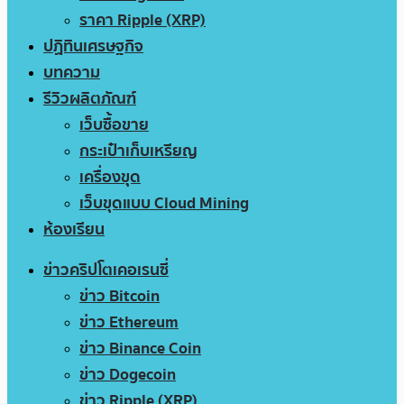
ราคา Ripple (XRP)
ปฏิทินเศรษฐกิจ
บทความ
รีวิวผลิตภัณฑ์
เว็บซื้อขาย
กระเป๋าเก็บเหรียญ
เครื่องขุด
เว็บขุดแบบ Cloud Mining
ห้องเรียน
ข่าวคริปโตเคอเรนซี่
ข่าว Bitcoin
ข่าว Ethereum
ข่าว Binance Coin
ข่าว Dogecoin
ข่าว Ripple (XRP)