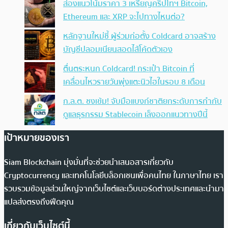
ส่องแนวโน้มราคา 3 เหรียญคริปโทฯ Bitcoin,
Ethereum และ XRP จะไปทางไหนต่อ?
หลักฐานใหม่ชี้ ผู้ร่วมก่อตั้ง Coldcard อาจสร้าง
บัญชีปลอมเนียนสอดไส้โค้ดตัวเอง
ตื่นตระหนก Coldcard! กระเป๋า Bitcoin ที่
เคลื่อนไหวรายวันพุ่งแตะนิวไฮในรอบ 8 เดือน
ก.ล.ต. ชงเข้ม! จับมือแบงก์ชาติยกระดับการกำกับ
ดูแลธุรกรรม Stablecoin เล็งออกแนวทางปีนี้
เป้าหมายของเรา
Siam Blockchain มุ่งมั่นที่จะช่วยนำเสนอสารเกี่ยวกับ
Cryptocurrency และเทคโนโลยีบล็อกเชนเพื่อคนไทย ในภาษาไทย เรา
รวบรวมข้อมูลส่วนใหญ่จากเว็บไซต์และเว็บบอร์ดต่างประเทศและนำมา
แปลส่งตรงถึงฟีดคุณ
เกี่ยวกับเว็บไซต์นี้