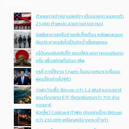
ประเด็นล่าสุด
ตัวเลขการจ้างงานสหรัฐฯ เดือนกรกฎาคมหดตัว
23,000 ตำแหน่ง สวนทางคาดการณ์
รัสเซียทลายเครือข่ายคริปโตเถื่อน หลังพบหลอก
เงินประชาชนส่งไปเป็นท่อน้ำเลี้ยงยูเครน
ญี่ปุ่นคุมเข้มคริปโต เสนอให้ชะลอการถอนเงินทุก
ครั้ง เพื่อสกัดแก๊งมิจฉาชีพ
กูรูชี้ การใช้งาน Crypto ในอนาคตจะราบรื่นจน
ผู้คนใช้อย่างไม่รู้ตัว
วาฬกว้านซื้อ Bitcoin กว่า 1.2 พันล้านดอลลาร์
ขณะที่กองทุน ETF ดึงดูดเงินทุนกว่า 750 ล้าน
ดอลลาร์
ช่องโหว่ Coldcard ทำพิษ นักลงทุนโอน Bitcoin
กว่า 210,000 เหรียญหนีจากกระเป๋าเก่า