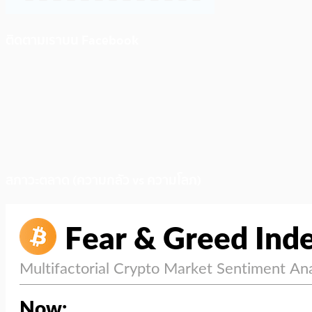
ติดตามเราบน Facebook
สภาวะตลาด (ความกลัว vs ความโลภ)