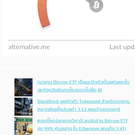
ประเด็นล่าสุด
กองทุน Bitcoin ETF เจ๊งและปิดตัวเป็นแห่งแรกใน
สหรัฐหลังเงินทุนไหลออกไปฝั่ง AI
BlackRock ลุยเปิดตัว Tokenized สำหรับกองทุน
ตลาดเงินยุโรปมูลค่า 3.11 แสนล้านดอลลาร์
แบงก์ใหญ่สุดของอิตาลี ลดสัดส่วน Bitcoin ETF
ลง 99% หันลงทุน ใน Ethereum แทนถึง 3 เท่า