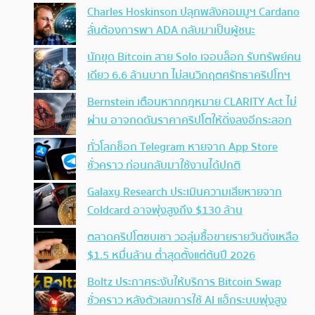
Charles Hoskinson ปลุกพลังคอมมูฯ Cardano
ลั่นต้องการพา ADA กลับมาเป็นผู้ชนะ
นักขุด Bitcoin สาย Solo เจอบล็อก รับทรัพย์คน
เดียว 6.6 ล้านบาท ไม่สนวิกฤตศรัทธาคริปโทฯ
Bernstein เตือนหากกฎหมาย CLARITY Act ไม่
ผ่าน อาจกดดันราคาคริปโตให้ดิ่งลงอีกระลอก
ทั่วโลกช็อก Telegram หายจาก App Store
ชั่วคราว ก่อนกลับมาใช้งานได้ปกติ
Galaxy Research ประเมินความเสียหายจาก
Coldcard อาจพุ่งสูงถึง $130 ล้าน
ตลาดคริปโตซบเซา วอลุ่มซื้อขายรายวันดิ่งเหลือ
$1.5 หมื่นล้าน ต่ำสุดตั้งแต่ต้นปี 2026
Boltz ประกาศระงับให้บริการ Bitcoin Swap
ชั่วคราว หลังตัวเลขการใช้ AI แฮ็กระบบพุ่งสูง