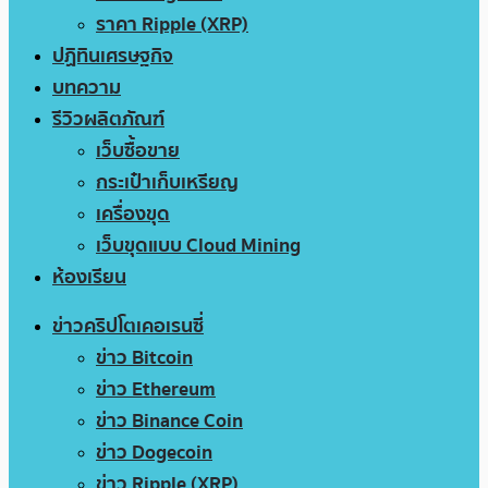
ราคา Ripple (XRP)
ปฏิทินเศรษฐกิจ
บทความ
รีวิวผลิตภัณฑ์
เว็บซื้อขาย
กระเป๋าเก็บเหรียญ
เครื่องขุด
เว็บขุดแบบ Cloud Mining
ห้องเรียน
ข่าวคริปโตเคอเรนซี่
ข่าว Bitcoin
ข่าว Ethereum
ข่าว Binance Coin
ข่าว Dogecoin
ข่าว Ripple (XRP)