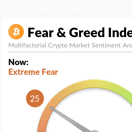
สภาวะตลาด (ความกลัว vs ความโลภ)