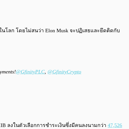
0:00
/
0:00
่สุดในโลก โดยไม่สนว่า Elon Musk จะปฏิเสธและยึดติดกับ
yments!
@GfinityPLC
,
@GfinityCrypto
SHIB ลงในตัวเลือกการชำระเงินซึ่งมีคนลงนามกว่า
47,526