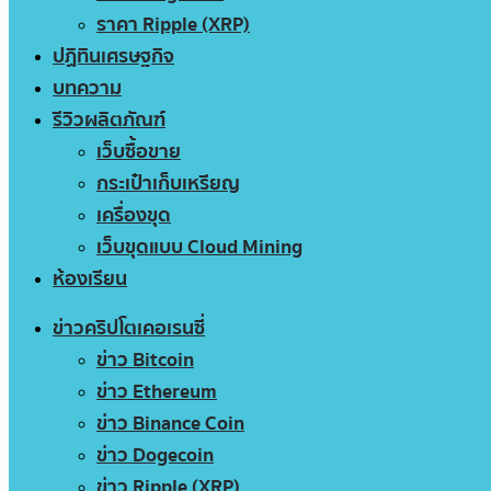
ราคา Ripple (XRP)
ปฏิทินเศรษฐกิจ
บทความ
รีวิวผลิตภัณฑ์
เว็บซื้อขาย
กระเป๋าเก็บเหรียญ
เครื่องขุด
เว็บขุดแบบ Cloud Mining
ห้องเรียน
ข่าวคริปโตเคอเรนซี่
ข่าว Bitcoin
ข่าว Ethereum
ข่าว Binance Coin
ข่าว Dogecoin
ข่าว Ripple (XRP)