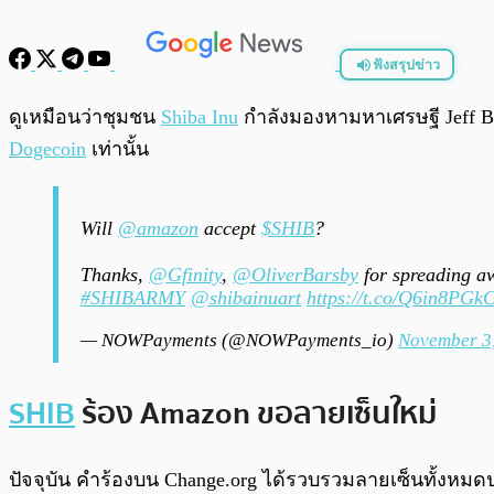
ฟังสรุปข่าว
พร้อมเล่น
ดูเหมือนว่าชุมชน
Shiba Inu
กำลังมองหามหาเศรษฐี Jeff Bez
Dogecoin
เท่านั้น
Will
@amazon
accept
$SHIB
?
Thanks,
@Gfinity
,
@OliverBarsby
for spreading a
#SHIBARMY
@shibainuart
https://t.co/Q6in8PGk
— NOWPayments (@NOWPayments_io)
November 3
SHIB
ร้อง Amazon ขอลายเซ็นใหม่
ปัจจุบัน คำร้องบน Change.org ได้รวบรวมลายเซ็นทั้งหม