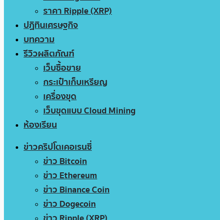
ราคา Ripple (XRP)
ปฏิทินเศรษฐกิจ
บทความ
รีวิวผลิตภัณฑ์
เว็บซื้อขาย
กระเป๋าเก็บเหรียญ
เครื่องขุด
เว็บขุดแบบ Cloud Mining
ห้องเรียน
ข่าวคริปโตเคอเรนซี่
ข่าว Bitcoin
ข่าว Ethereum
ข่าว Binance Coin
ข่าว Dogecoin
ข่าว Ripple (XRP)