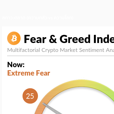
สภาวะตลาด (ความกลัว vs ความโลภ)