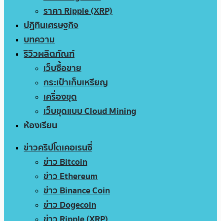
ราคา Ripple (XRP)
ปฏิทินเศรษฐกิจ
บทความ
รีวิวผลิตภัณฑ์
เว็บซื้อขาย
กระเป๋าเก็บเหรียญ
เครื่องขุด
เว็บขุดแบบ Cloud Mining
ห้องเรียน
ข่าวคริปโตเคอเรนซี่
ข่าว Bitcoin
ข่าว Ethereum
ข่าว Binance Coin
ข่าว Dogecoin
ข่าว Ripple (XRP)