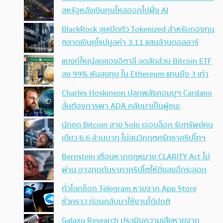
สหรัฐหลังเงินทุนไหลออกไปฝั่ง AI
BlackRock ลุยเปิดตัว Tokenized สำหรับกองทุน
ตลาดเงินยุโรปมูลค่า 3.11 แสนล้านดอลลาร์
แบงก์ใหญ่สุดของอิตาลี ลดสัดส่วน Bitcoin ETF
ลง 99% หันลงทุน ใน Ethereum แทนถึง 3 เท่า
Charles Hoskinson ปลุกพลังคอมมูฯ Cardano
ลั่นต้องการพา ADA กลับมาเป็นผู้ชนะ
นักขุด Bitcoin สาย Solo เจอบล็อก รับทรัพย์คน
เดียว 6.6 ล้านบาท ไม่สนวิกฤตศรัทธาคริปโทฯ
Bernstein เตือนหากกฎหมาย CLARITY Act ไม่
ผ่าน อาจกดดันราคาคริปโตให้ดิ่งลงอีกระลอก
ทั่วโลกช็อก Telegram หายจาก App Store
ชั่วคราว ก่อนกลับมาใช้งานได้ปกติ
Galaxy Research ประเมินความเสียหายจาก