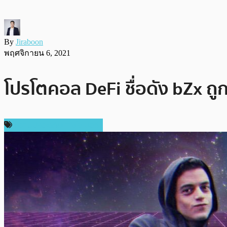
By
Jiraboon
พฤศจิกายน 6, 2021
โปรโตคอล DeFi ชื่อดัง bZx ถู
ความปลอดภัยทางไซเบอร์