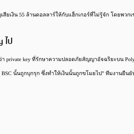
เสียเงิน 55 ล้านดอลลาร์ให้กับแฮ็กเกอร์ที่ไม่รู้จัก โดยพวก
y ไป
นว่า private key ที่รักษาความปลอดภัยสัญญาอัจฉริยะบน Po
ะ BSC นั้นถูกบุกรุก ซึ่งทำให้เงินนั้นถูกขโมยไป” ทีมงานยืน