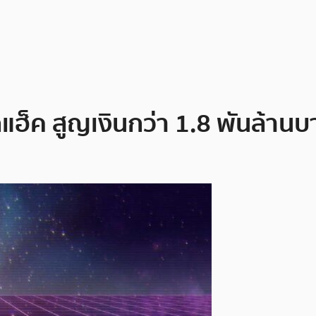
กแฮ็ค สูญเงินกว่า 1.8 พันล้าน