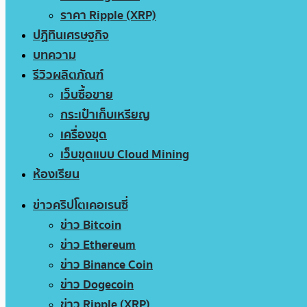
ราคา Ripple (XRP)
ปฏิทินเศรษฐกิจ
บทความ
รีวิวผลิตภัณฑ์
เว็บซื้อขาย
กระเป๋าเก็บเหรียญ
เครื่องขุด
เว็บขุดแบบ Cloud Mining
ห้องเรียน
ข่าวคริปโตเคอเรนซี่
ข่าว Bitcoin
ข่าว Ethereum
ข่าว Binance Coin
ข่าว Dogecoin
ข่าว Ripple (XRP)