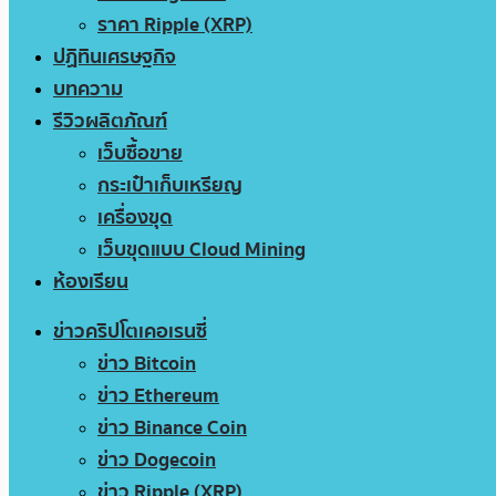
ราคา Ripple (XRP)
ปฏิทินเศรษฐกิจ
บทความ
รีวิวผลิตภัณฑ์
เว็บซื้อขาย
กระเป๋าเก็บเหรียญ
เครื่องขุด
เว็บขุดแบบ Cloud Mining
ห้องเรียน
ข่าวคริปโตเคอเรนซี่
ข่าว Bitcoin
ข่าว Ethereum
ข่าว Binance Coin
ข่าว Dogecoin
ข่าว Ripple (XRP)