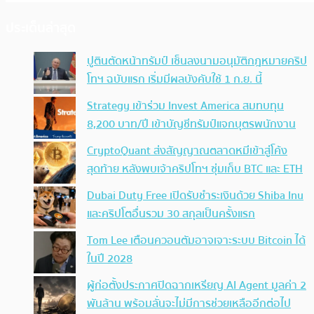
ประเด็นล่าสุด
ปูตินตัดหน้าทรัมป์ เซ็นลงนามอนุมัติกฎหมายคริป
โทฯ ฉบับแรก เริ่มมีผลบังคับใช้ 1 ก.ย. นี้
Strategy เข้าร่วม Invest America สมทบทุน
8,200 บาท/ปี เข้าบัญชีทรัมป์แจกบุตรพนักงาน
CryptoQuant ส่งสัญญาณตลาดหมีเข้าสู่โค้ง
สุดท้าย หลังพบเจ้าคริปโทฯ ซุ่มเก็บ BTC และ ETH
Dubai Duty Free เปิดรับชำระเงินด้วย Shiba Inu
และคริปโตอื่นรวม 30 สกุลเป็นครั้งแรก
Tom Lee เตือนควอนตัมอาจเจาะระบบ Bitcoin ได้
ในปี 2028
ผู้ก่อตั้งประกาศปิดฉากเหรียญ AI Agent มูลค่า 2
พันล้าน พร้อมลั่นจะไม่มีการช่วยเหลืออีกต่อไป