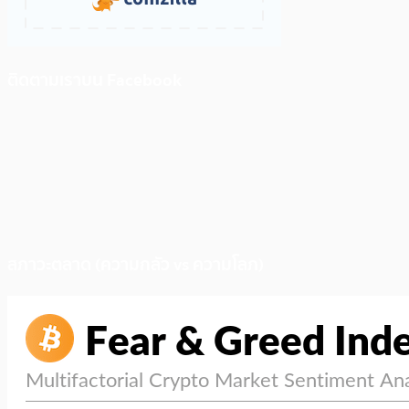
ติดตามเราบน Facebook
สภาวะตลาด (ความกลัว vs ความโลภ)