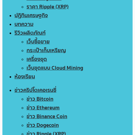
ราคา Ripple (XRP)
ปฏิทินเศรษฐกิจ
บทความ
รีวิวผลิตภัณฑ์
เว็บซื้อขาย
กระเป๋าเก็บเหรียญ
เครื่องขุด
เว็บขุดแบบ Cloud Mining
ห้องเรียน
ข่าวคริปโตเคอเรนซี่
ข่าว Bitcoin
ข่าว Ethereum
ข่าว Binance Coin
ข่าว Dogecoin
ข่าว Ripple (XRP)