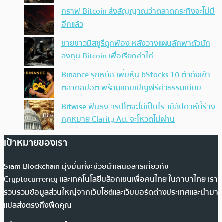
กราฟ Bitcoin ส่งสัญญาณว่าตลาดกระทิงจะไม่มี
อีกแล้ว
ชายชาวมิสซูรีถูกฟ้อง หลังวางแผนลักพาตัวนัก
ลงทุน Bitcoin เพื่อเรียกค่าไถ่
Binance รุกหนัก เพิ่มหุ้น bStocks 10 ตัวดังเข้า
ตลาดสปอต พร้อมแคมเปญฟรีค่าธรรมเนียม
Bitwise ฟันธง คริปโตจะไม่เป็นไร แม้สัปดาห์นี้ร่าง
กฎหมาย Clarity Act จะโหวตไม่ผ่าน
เป้าหมายของเรา
Siam Blockchain มุ่งมั่นที่จะช่วยนำเสนอสารเกี่ยวกับ
Cryptocurrency และเทคโนโลยีบล็อกเชนเพื่อคนไทย ในภาษาไทย เรา
รวบรวมข้อมูลส่วนใหญ่จากเว็บไซต์และเว็บบอร์ดต่างประเทศและนำมา
แปลส่งตรงถึงฟีดคุณ