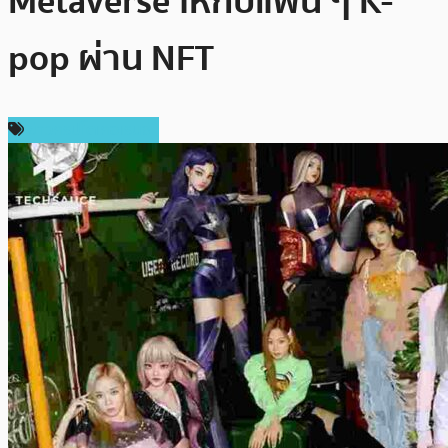
Metaverse ให้กับแฟน ๆ K-
pop ผ่าน NFT
ข่าวคริปโตเคอเรนซี่