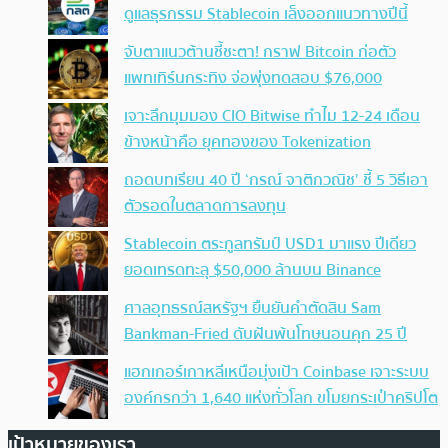
ดูแลธุรกรรม Stablecoin เล็งออกแนวทางปีนี้
จับตาแนวต้านชี้ชะตา! กราฟ Bitcoin ก่อตัว
แพทเทิร์นกระทิง จ่อพุ่งทดสอบ $76,000
เจาะลึกมุมมอง CIO Bitwise ทำไม 12-24 เดือน
ข้างหน้าคือ ยุคทองของ Tokenization
ถอดบทเรียน 40 ปี ‘กรณ์ จาติกวณิช’ ชี้ 5 วิธีเอา
ตัวรอดในตลาดการลงทุน
Stablecoin ตระกูลทรัมป์ USD1 มาแรง ปีเดียว
ยอดเทรดทะลุ $50,000 ล้านบน Binance
ศาลอุทธรณ์สหรัฐฯ ยืนยันคำตัดสิน Sam
Bankman-Fried ดับฝันพ้นโทษนอนคุก 25 ปี
แฮกเกอร์เกาหลีเหนือมุ่งเป้า Coinbase เจาะระบบ
องค์กรกว่า 1,640 แห่งทั่วโลก ขโมยกระเป๋าคริปโต
เป้าหมายของเรา