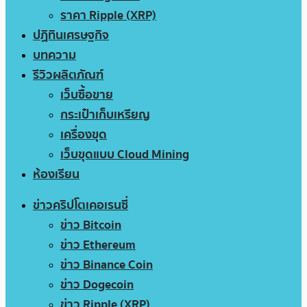
ราคา Ripple (XRP)
ปฏิทินเศรษฐกิจ
บทความ
รีวิวผลิตภัณฑ์
เว็บซื้อขาย
กระเป๋าเก็บเหรียญ
เครื่องขุด
เว็บขุดแบบ Cloud Mining
ห้องเรียน
ข่าวคริปโตเคอเรนซี่
ข่าว Bitcoin
ข่าว Ethereum
ข่าว Binance Coin
ข่าว Dogecoin
ข่าว Ripple (XRP)