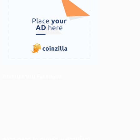
ติดตามเราบน Facebook
สภาวะตลาด (ความกลัว vs ความโลภ)