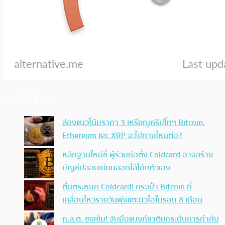
ประเด็นล่าสุด
ส่องแนวโน้มราคา 3 เหรียญคริปโทฯ Bitcoin,
Ethereum และ XRP จะไปทางไหนต่อ?
หลักฐานใหม่ชี้ ผู้ร่วมก่อตั้ง Coldcard อาจสร้าง
บัญชีปลอมเนียนสอดไส้โค้ดตัวเอง
ตื่นตระหนก Coldcard! กระเป๋า Bitcoin ที่
เคลื่อนไหวรายวันพุ่งแตะนิวไฮในรอบ 8 เดือน
ก.ล.ต. ชงเข้ม! จับมือแบงก์ชาติยกระดับการกำกับ