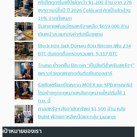
คริปโตถูกขโมยไปแล้วกว่า $1,200 ล้าน จาก 276
เหตุการณ์ในปี ปี 2026 Coldcard คิดเป็นสัดส่วน
10% จากทั้งหมด
จีนเทขายพันธบัตรสหรัฐฯเหลือ $659,000 ล้าน
เดินหน้าสะสมทองคำต่อเนื่องแทน
Block ของ Jack Dorsey ช้อน Bitcoin เพิ่ม 234
BTC ดันยอดถือครองรวมแตะ 9,117 BTC
Trump ย้ำจุดยืน Bitcoin “เป็นสิ่งดีสำหรับสหรัฐฯ”
เพราะช่วยลดแรงกดดันต่อเงินดอลลาร์
รัสเซียเตรียมเปิดตลาด MOEX และ SPB เทรดคริป
โตอย่างถูกกฎหมายหลังกฎหมายใหม่เริ่มใช้ 1
ก.ย. นี้
ศาลสหรัฐฯ สั่งอายัดทรัพย์ $1,500 ล้าน หลัง
Bybit ฟ้องเกาหลีเหนือและกลุ่ม Lazarus
เป้าหมายของเรา