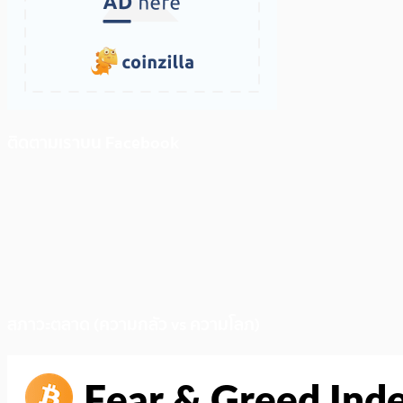
ติดตามเราบน Facebook
สภาวะตลาด (ความกลัว vs ความโลภ)