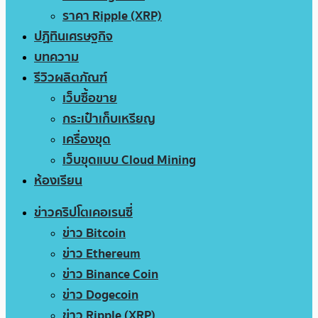
ราคา Ripple (XRP)
ปฏิทินเศรษฐกิจ
บทความ
รีวิวผลิตภัณฑ์
เว็บซื้อขาย
กระเป๋าเก็บเหรียญ
เครื่องขุด
เว็บขุดแบบ Cloud Mining
ห้องเรียน
ข่าวคริปโตเคอเรนซี่
ข่าว Bitcoin
ข่าว Ethereum
ข่าว Binance Coin
ข่าว Dogecoin
ข่าว Ripple (XRP)