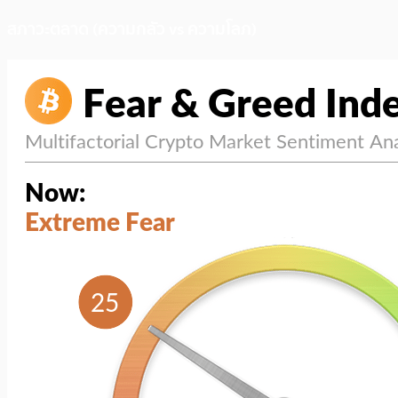
สภาวะตลาด (ความกลัว vs ความโลภ)