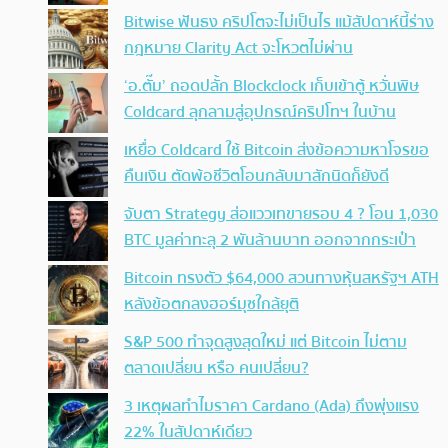
Bitwise ฟันธง คริปโตจะไม่เป็นไร แม้สัปดาห์นี้ร่าง
กฎหมาย Clarity Act จะโหวตไม่ผ่าน
‘อ.ตั๊ม’ ถอดปลั้ก Blockclock เก็บเข้าตู้ หวั่นพิษ
Coldcard ลุกลามสู่อุปกรณ์คริปโทฯ ในบ้าน
เหยื่อ Coldcard ใช้ Bitcoin ส่งข้อความหาโจรขอ
คืนเงิน ตัดพ้อชีวิตโอนกลับมาสักนิดก็ยังดี
จับตา Strategy ส่อแววเทขายรอบ 4 ? โอน 1,030
BTC มูลค่าทะลุ 2 พันล้านบาท ออกจากกระเป๋า
Bitcoin ทรงตัว $64,000 สวนทางหุ้นสหรัฐฯ ATH
หลังข้อตกลงฮอร์มุซใกล้ยุติ
S&P 500 ทำจุดสูงสุดใหม่ แต่ Bitcoin ไม่ตาม
ตลาดเปลี่ยน หรือ คนเปลี่ยน?
3 เหตุผลทำไมราคา Cardano (Ada) ถึงพุ่งแรง
22% ในสัปดาห์เดียว