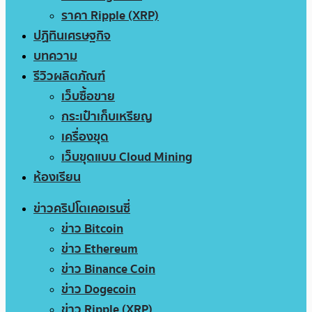
ราคา Ripple (XRP)
ปฏิทินเศรษฐกิจ
บทความ
รีวิวผลิตภัณฑ์
เว็บซื้อขาย
กระเป๋าเก็บเหรียญ
เครื่องขุด
เว็บขุดแบบ Cloud Mining
ห้องเรียน
ข่าวคริปโตเคอเรนซี่
ข่าว Bitcoin
ข่าว Ethereum
ข่าว Binance Coin
ข่าว Dogecoin
ข่าว Ripple (XRP)