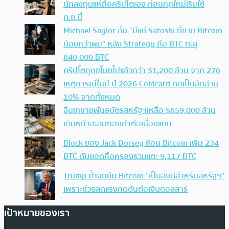
นักลงทุนแห่ถือคริปโตเอง ก่อนกฎใหม่เริ่มใช้
ก.ย.นี้
Michael Saylor ลั่น “มีแค่ Satoshi ที่ขาย Bitcoin
น้อยกว่าผม” หลัง Strategy ถือ BTC ทะลุ
840,000 BTC
คริปโตถูกขโมยไปแล้วกว่า $1,200 ล้าน จาก 276
เหตุการณ์ในปี ปี 2026 Coldcard คิดเป็นสัดส่วน
10% จากทั้งหมด
จีนเทขายพันธบัตรสหรัฐฯเหลือ $659,000 ล้าน
เดินหน้าสะสมทองคำต่อเนื่องแทน
Block ของ Jack Dorsey ช้อน Bitcoin เพิ่ม 234
BTC ดันยอดถือครองรวมแตะ 9,117 BTC
Trump ย้ำจุดยืน Bitcoin “เป็นสิ่งดีสำหรับสหรัฐฯ”
เพราะช่วยลดแรงกดดันต่อเงินดอลลาร์
เป้าหมายของเรา