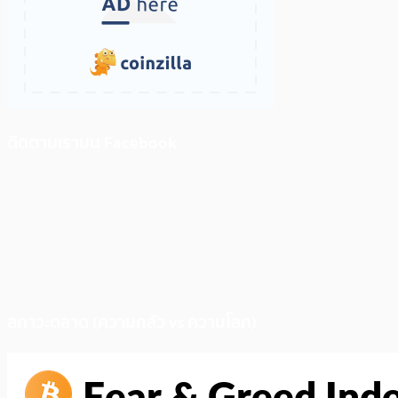
ติดตามเราบน Facebook
สภาวะตลาด (ความกลัว vs ความโลภ)