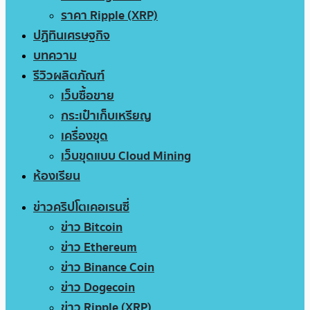
ราคา Ripple (XRP)
ปฏิทินเศรษฐกิจ
บทความ
รีวิวผลิตภัณฑ์
เว็บซื้อขาย
กระเป๋าเก็บเหรียญ
เครื่องขุด
เว็บขุดแบบ Cloud Mining
ห้องเรียน
ข่าวคริปโตเคอเรนซี่
ข่าว Bitcoin
ข่าว Ethereum
ข่าว Binance Coin
ข่าว Dogecoin
ข่าว Ripple (XRP)