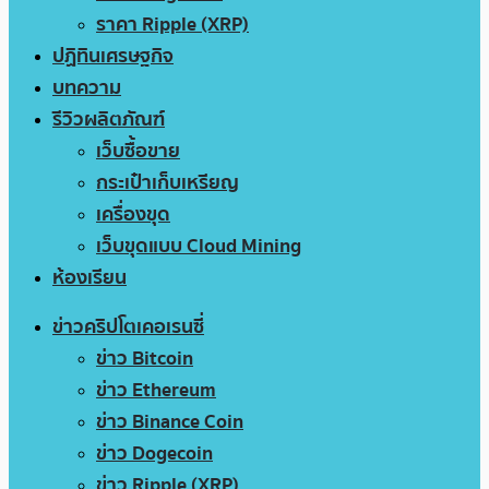
ราคา Ripple (XRP)
ปฏิทินเศรษฐกิจ
บทความ
รีวิวผลิตภัณฑ์
เว็บซื้อขาย
กระเป๋าเก็บเหรียญ
เครื่องขุด
เว็บขุดแบบ Cloud Mining
ห้องเรียน
ข่าวคริปโตเคอเรนซี่
ข่าว Bitcoin
ข่าว Ethereum
ข่าว Binance Coin
ข่าว Dogecoin
ข่าว Ripple (XRP)