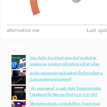
ประเด็นล่าสุด
Visa จับมือ ZeroHash ยกระดับชำระเงินด้วย
Stablecoin รองรับการโอนเงินรวดเร็วข้ามโลก
สุดจัด! เทรดเดอร์อายุน้อยฟันกำไรเกือบครึ่งล้าน
ด้วยกลยุทธ์เทรดตามเศรษฐี
‘เต๋า เศรษฐพงศ์’ งานเข้า NAS โดนแฮกเกอร์ฝัง
ไวรัสเรียกค่าไถ่ Bitcoin เป็นจำนวน 0.07 BTC
ไต้หวันยกระดับเข้ม จ่อบังคับใช้กฏ Travel Rule