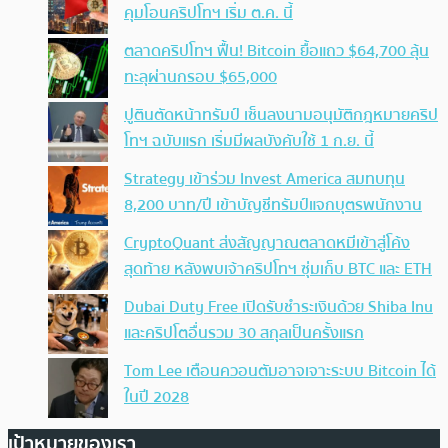
คุมโอนคริปโทฯ เริ่ม ต.ค. นี้
ตลาดคริปโทฯ ฟื้น! Bitcoin ยื้อแถว $64,700 ลุ้น
ทะลุผ่านกรอบ $65,000
ปูตินตัดหน้าทรัมป์ เซ็นลงนามอนุมัติกฎหมายคริป
โทฯ ฉบับแรก เริ่มมีผลบังคับใช้ 1 ก.ย. นี้
Strategy เข้าร่วม Invest America สมทบทุน
8,200 บาท/ปี เข้าบัญชีทรัมป์แจกบุตรพนักงาน
CryptoQuant ส่งสัญญาณตลาดหมีเข้าสู่โค้ง
สุดท้าย หลังพบเจ้าคริปโทฯ ซุ่มเก็บ BTC และ ETH
Dubai Duty Free เปิดรับชำระเงินด้วย Shiba Inu
และคริปโตอื่นรวม 30 สกุลเป็นครั้งแรก
Tom Lee เตือนควอนตัมอาจเจาะระบบ Bitcoin ได้
ในปี 2028
เป้าหมายของเรา