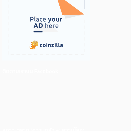
ติดตามเราบน Facebook
สภาวะตลาด (ความกลัว vs ความโลภ)