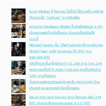
ประเด็นล่าสุด
Scott Melker ชี้ Bitcoin ไม่ได้ทำให้รวยเร็ว แต่ช่วย
ป้องกันให้ “จนช้าลง” จากเงินเฟ้อ
ยอดขาย Hardware Wallet ในรัสเซียพุ่งสูง 2 เท่า
นักลงทุนแห่ถือคริปโตเอง ก่อนกฎใหม่เริ่มใช้
ก.ย.นี้
Michael Saylor ลั่น “มีแค่ Satoshi ที่ขาย Bitcoin
น้อยกว่าผม” หลัง Strategy ถือ BTC ทะลุ
840,000 BTC
คริปโตถูกขโมยไปแล้วกว่า $1,200 ล้าน จาก 276
เหตุการณ์ในปี ปี 2026 Coldcard คิดเป็นสัดส่วน
10% จากทั้งหมด
จีนเทขายพันธบัตรสหรัฐฯเหลือ $659,000 ล้าน
เดินหน้าสะสมทองคำต่อเนื่องแทน
Block ของ Jack Dorsey ช้อน Bitcoin เพิ่ม 234
BTC ดันยอดถือครองรวมแตะ 9,117 BTC