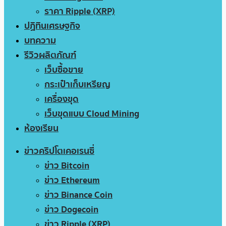
ราคา Ripple (XRP)
ปฏิทินเศรษฐกิจ
บทความ
รีวิวผลิตภัณฑ์
เว็บซื้อขาย
กระเป๋าเก็บเหรียญ
เครื่องขุด
เว็บขุดแบบ Cloud Mining
ห้องเรียน
ข่าวคริปโตเคอเรนซี่
ข่าว Bitcoin
ข่าว Ethereum
ข่าว Binance Coin
ข่าว Dogecoin
ข่าว Ripple (XRP)