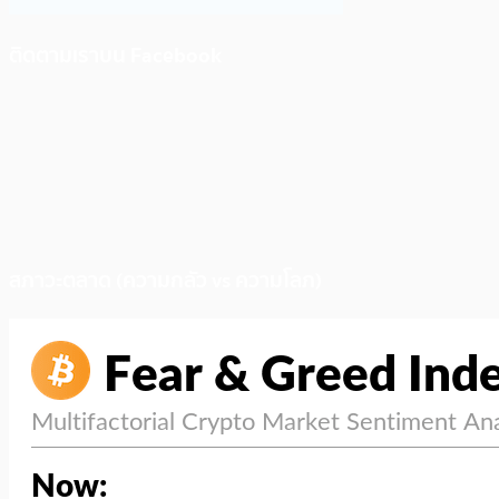
ติดตามเราบน Facebook
สภาวะตลาด (ความกลัว vs ความโลภ)