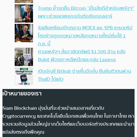
Trump ย้ำจุดยืน Bitcoin “เป็นสิ่งดีสำหรับสหรัฐฯ”
เพราะช่วยลดแรงกดดันต่อเงินดอลลาร์
รัสเซียเตรียมเปิดตลาด MOEX และ SPB เทรดคริป
โตอย่างถูกกฎหมายหลังกฎหมายใหม่เริ่มใช้ 1
ก.ย. นี้
ศาลสหรัฐฯ สั่งอายัดทรัพย์ $1,500 ล้าน หลัง
Bybit ฟ้องเกาหลีเหนือและกลุ่ม Lazarus
เปิดบัญชี Bitkub ง่ายขึ้นอีกขั้น ยืนยันตัวตนผ่าน
ThaID ได้แล้ว
เป้าหมายของเรา
Siam Blockchain มุ่งมั่นที่จะช่วยนำเสนอสารเกี่ยวกับ
Cryptocurrency และเทคโนโลยีบล็อกเชนเพื่อคนไทย ในภาษาไทย เรา
รวบรวมข้อมูลส่วนใหญ่จากเว็บไซต์และเว็บบอร์ดต่างประเทศและนำมา
แปลส่งตรงถึงฟีดคุณ