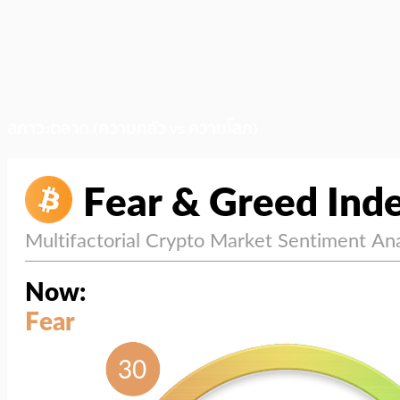
สภาวะตลาด (ความกลัว vs ความโลภ)