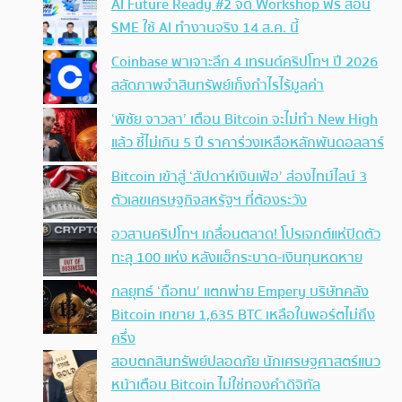
AI Future Ready #2 จัด Workshop ฟรี สอน
SME ใช้ AI ทำงานจริง 14 ส.ค. นี้
Coinbase พาเจาะลึก 4 เทรนด์คริปโทฯ ปี 2026
สลัดภาพจำสินทรัพย์เก็งกำไรไร้มูลค่า
‘พิชัย จาวลา’ เตือน Bitcoin จะไม่ทำ New High
แล้ว ชี้ไม่เกิน 5 ปี ราคาร่วงเหลือหลักพันดอลลาร์
Bitcoin เข้าสู่ ‘สัปดาห์เงินเฟ้อ’ ส่องไทม์ไลน์ 3
ตัวเลขเศรษฐกิจสหรัฐฯ ที่ต้องระวัง
อวสานคริปโทฯ เกลื่อนตลาด! โปรเจกต์แห่ปิดตัว
ทะลุ 100 แห่ง หลังแฮ็กระบาด-เงินทุนหดหาย
กลยุทธ์ ‘ถือทน’ แตกพ่าย Empery บริษัทคลัง
Bitcoin เทขาย 1,635 BTC เหลือในพอร์ตไม่ถึง
ครึ่ง
สอบตกสินทรัพย์ปลอดภัย นักเศรษฐศาสตร์แนว
หน้าเตือน Bitcoin ไม่ใช่ทองคำดิจิทัล