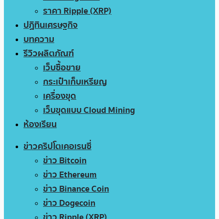
ราคา Ripple (XRP)
ปฏิทินเศรษฐกิจ
บทความ
รีวิวผลิตภัณฑ์
เว็บซื้อขาย
กระเป๋าเก็บเหรียญ
เครื่องขุด
เว็บขุดแบบ Cloud Mining
ห้องเรียน
ข่าวคริปโตเคอเรนซี่
ข่าว Bitcoin
ข่าว Ethereum
ข่าว Binance Coin
ข่าว Dogecoin
ข่าว Ripple (XRP)