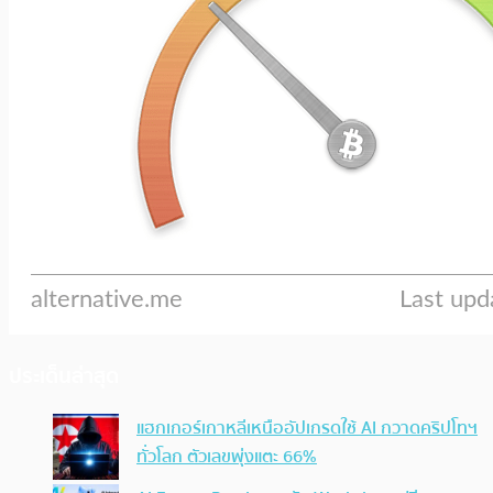
ประเด็นล่าสุด
แฮกเกอร์เกาหลีเหนืออัปเกรดใช้ AI กวาดคริปโทฯ
ทั่วโลก ตัวเลขพุ่งแตะ 66%