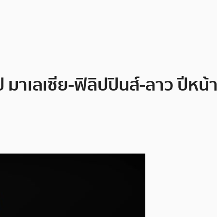
เลเซีย-ฟิลิปปินส์-ลาว ปีหน้า ต