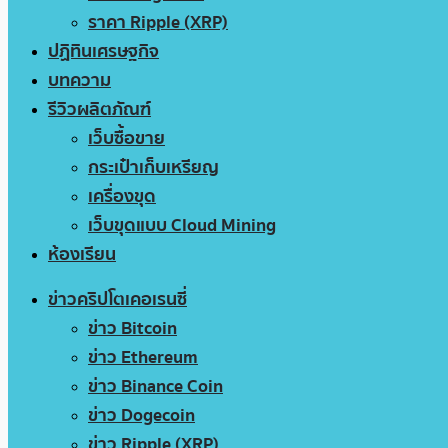
ราคา Ripple (XRP)
ปฏิทินเศรษฐกิจ
บทความ
รีวิวผลิตภัณฑ์
เว็บซื้อขาย
กระเป๋าเก็บเหรียญ
เครื่องขุด
เว็บขุดแบบ Cloud Mining
ห้องเรียน
ข่าวคริปโตเคอเรนซี่
ข่าว Bitcoin
ข่าว Ethereum
ข่าว Binance Coin
ข่าว Dogecoin
ข่าว Ripple (XRP)