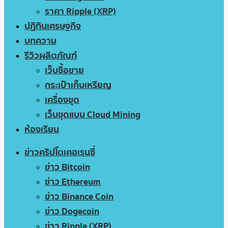
ราคา Ripple (XRP)
ปฏิทินเศรษฐกิจ
บทความ
รีวิวผลิตภัณฑ์
เว็บซื้อขาย
กระเป๋าเก็บเหรียญ
เครื่องขุด
เว็บขุดแบบ Cloud Mining
ห้องเรียน
ข่าวคริปโตเคอเรนซี่
ข่าว Bitcoin
ข่าว Ethereum
ข่าว Binance Coin
ข่าว Dogecoin
ข่าว Ripple (XRP)