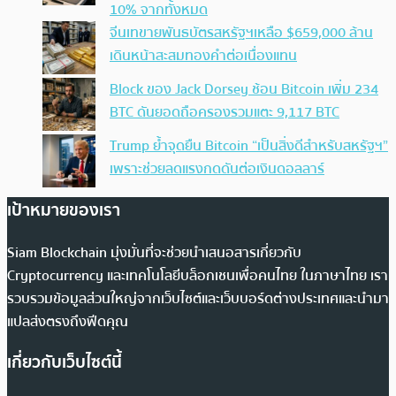
10% จากทั้งหมด
จีนเทขายพันธบัตรสหรัฐฯเหลือ $659,000 ล้าน
เดินหน้าสะสมทองคำต่อเนื่องแทน
Block ของ Jack Dorsey ช้อน Bitcoin เพิ่ม 234
BTC ดันยอดถือครองรวมแตะ 9,117 BTC
Trump ย้ำจุดยืน Bitcoin “เป็นสิ่งดีสำหรับสหรัฐฯ”
เพราะช่วยลดแรงกดดันต่อเงินดอลลาร์
เป้าหมายของเรา
Siam Blockchain มุ่งมั่นที่จะช่วยนำเสนอสารเกี่ยวกับ
Cryptocurrency และเทคโนโลยีบล็อกเชนเพื่อคนไทย ในภาษาไทย เรา
รวบรวมข้อมูลส่วนใหญ่จากเว็บไซต์และเว็บบอร์ดต่างประเทศและนำมา
แปลส่งตรงถึงฟีดคุณ
เกี่ยวกับเว็บไซต์นี้