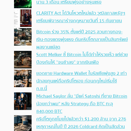
นาน 3 เดือน เตรียมพุ่งอย่างรุนแรง
CLARITY Act ได้วันโหวตใหม่แล้ว วุฒิสภาสหรัฐฯ
เตรียมพิจารณาร่างกฎหมายวันที่ 15 กันยายน
Bitcoin ร่วง 35% ตั้งแต่ปี 2025 สวนทางทอง-
เงิน-ทองแดงพุ่งแรง ดันคริปโตกลายเป็นสินทรัพย์
ผลงานแย่สุด
Scott Melker ชี้ Bitcoin ไม่ได้ทำให้รวยเร็ว แต่ช่วย
ป้องกันให้ “จนช้าลง” จากเงินเฟ้อ
ยอดขาย Hardware Wallet ในรัสเซียพุ่งสูง 2 เท่า
นักลงทุนแห่ถือคริปโตเอง ก่อนกฎใหม่เริ่มใช้
ก.ย.นี้
Michael Saylor ลั่น “มีแค่ Satoshi ที่ขาย Bitcoin
น้อยกว่าผม” หลัง Strategy ถือ BTC ทะลุ
840,000 BTC
คริปโตถูกขโมยไปแล้วกว่า $1,200 ล้าน จาก 276
เหตุการณ์ในปี ปี 2026 Coldcard คิดเป็นสัดส่วน