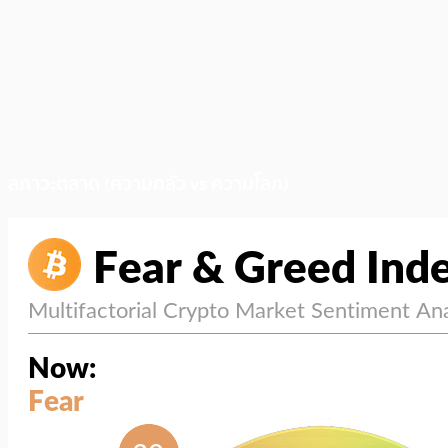
สภาวะตลาด (ความกลัว vs ความโลภ)