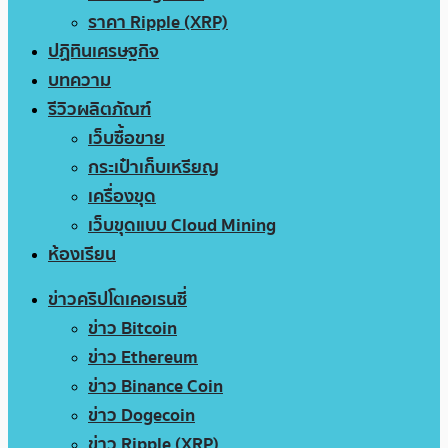
ราคา Ripple (XRP)
ปฏิทินเศรษฐกิจ
บทความ
รีวิวผลิตภัณฑ์
เว็บซื้อขาย
กระเป๋าเก็บเหรียญ
เครื่องขุด
เว็บขุดแบบ Cloud Mining
ห้องเรียน
ข่าวคริปโตเคอเรนซี่
ข่าว Bitcoin
ข่าว Ethereum
ข่าว Binance Coin
ข่าว Dogecoin
ข่าว Ripple (XRP)