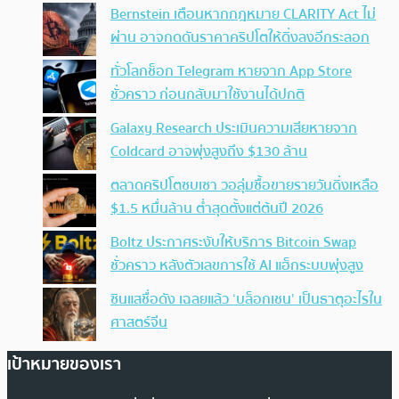
Bernstein เตือนหากกฎหมาย CLARITY Act ไม่
ผ่าน อาจกดดันราคาคริปโตให้ดิ่งลงอีกระลอก
ทั่วโลกช็อก Telegram หายจาก App Store
ชั่วคราว ก่อนกลับมาใช้งานได้ปกติ
Galaxy Research ประเมินความเสียหายจาก
Coldcard อาจพุ่งสูงถึง $130 ล้าน
ตลาดคริปโตซบเซา วอลุ่มซื้อขายรายวันดิ่งเหลือ
$1.5 หมื่นล้าน ต่ำสุดตั้งแต่ต้นปี 2026
Boltz ประกาศระงับให้บริการ Bitcoin Swap
ชั่วคราว หลังตัวเลขการใช้ AI แฮ็กระบบพุ่งสูง
ซินแสชื่อดัง เฉลยแล้ว ‘บล็อกเชน’ เป็นธาตุอะไรใน
ศาสตร์จีน
เป้าหมายของเรา