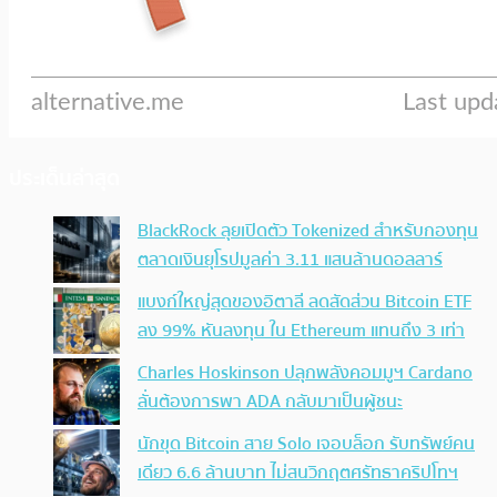
ประเด็นล่าสุด
BlackRock ลุยเปิดตัว Tokenized สำหรับกองทุน
ตลาดเงินยุโรปมูลค่า 3.11 แสนล้านดอลลาร์
แบงก์ใหญ่สุดของอิตาลี ลดสัดส่วน Bitcoin ETF
ลง 99% หันลงทุน ใน Ethereum แทนถึง 3 เท่า
Charles Hoskinson ปลุกพลังคอมมูฯ Cardano
ลั่นต้องการพา ADA กลับมาเป็นผู้ชนะ
นักขุด Bitcoin สาย Solo เจอบล็อก รับทรัพย์คน
เดียว 6.6 ล้านบาท ไม่สนวิกฤตศรัทธาคริปโทฯ