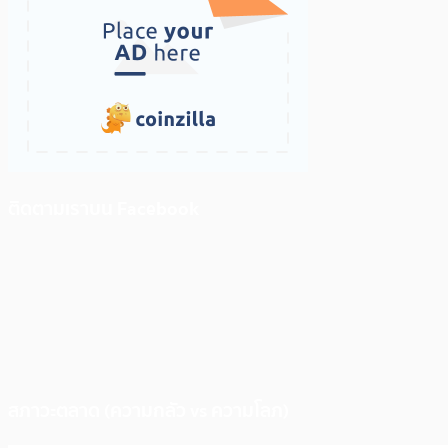
ติดตามเราบน Facebook
สภาวะตลาด (ความกลัว vs ความโลภ)