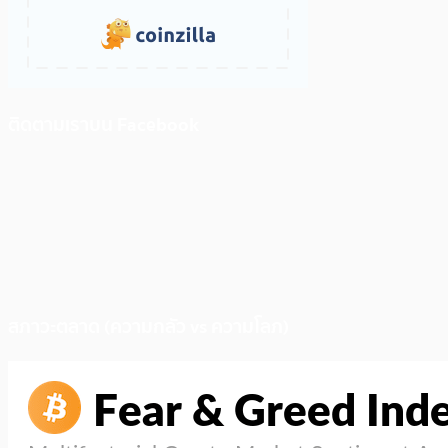
ติดตามเราบน Facebook
สภาวะตลาด (ความกลัว vs ความโลภ)