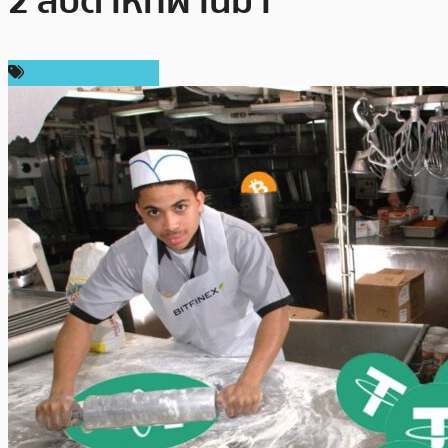
2 สัปดาห์ที่ผ่านมา
ข่าวคริปโตเคอเรนซี่