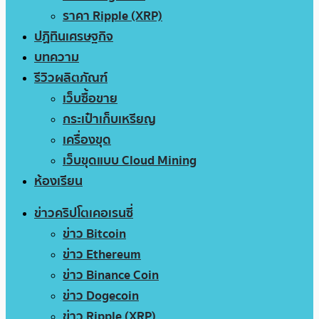
ราคา Ripple (XRP)
ปฏิทินเศรษฐกิจ
บทความ
รีวิวผลิตภัณฑ์
เว็บซื้อขาย
กระเป๋าเก็บเหรียญ
เครื่องขุด
เว็บขุดแบบ Cloud Mining
ห้องเรียน
ข่าวคริปโตเคอเรนซี่
ข่าว Bitcoin
ข่าว Ethereum
ข่าว Binance Coin
ข่าว Dogecoin
ข่าว Ripple (XRP)