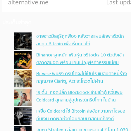
ประเด็นล่าสุด
ชายชาวมิสซูรีถูกฟ้อง หลังวางแผนลักพาตัวนัก
ลงทุน Bitcoin เพื่อเรียกค่าไถ่
Binance รุกหนัก เพิ่มหุ้น bStocks 10 ตัวดังเข้า
ตลาดสปอต พร้อมแคมเปญฟรีค่าธรรมเนียม
Bitwise ฟันธง คริปโตจะไม่เป็นไร แม้สัปดาห์นี้ร่าง
กฎหมาย Clarity Act จะโหวตไม่ผ่าน
‘อ.ตั๊ม’ ถอดปลั้ก Blockclock เก็บเข้าตู้ หวั่นพิษ
Coldcard ลุกลามสู่อุปกรณ์คริปโทฯ ในบ้าน
เหยื่อ Coldcard ใช้ Bitcoin ส่งข้อความหาโจรขอ
คืนเงิน ตัดพ้อชีวิตโอนกลับมาสักนิดก็ยังดี
จับตา Strategy ส่อแววเทขายรอบ 4 ? โอน 1,030