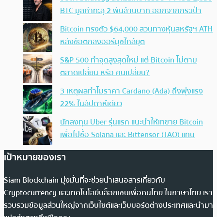
BTC มูลค่าทะลุ 2 พันล้านบาท ออกจากกระเป๋า
Bitcoin ทรงตัว $64,000 สวนทางหุ้นสหรัฐฯ ATH
หลังข้อตกลงฮอร์มุซใกล้ยุติ
S&P 500 ทำจุดสูงสุดใหม่ แต่ Bitcoin ไม่ตาม
ตลาดเปลี่ยน หรือ คนเปลี่ยน?
3 เหตุผลทำไมราคา Cardano (Ada) ถึงพุ่งแรง
22% ในสัปดาห์เดียว
นักลงทุน Uber รุ่นแรก แนะนำให้เทขาย Bitcoin
เพื่อไปซื้อ Solana และ Bittensor (TAO) แทน
เป้าหมายของเรา
Siam Blockchain มุ่งมั่นที่จะช่วยนำเสนอสารเกี่ยวกับ
Cryptocurrency และเทคโนโลยีบล็อกเชนเพื่อคนไทย ในภาษาไทย เรา
รวบรวมข้อมูลส่วนใหญ่จากเว็บไซต์และเว็บบอร์ดต่างประเทศและนำมา