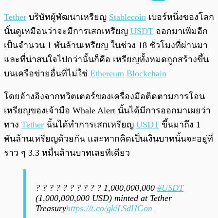
พร้อมเล่น
0:00
/
0:00
Tether
บริษัทผู้พัฒนาเหรียญ
Stablecoin
เบอร์หนึ่งของโลก
นั้นดูเหมือนว่าจะมีการเสกเหรียญ
USDT
ออกมาเพิ่มอีก
เป็นจำนวน 1 พันล้านเหรียญ ในช่วง 18 ชั่วโมงที่ผ่านมา
และที่น่าสนใจไปกว่านั้นก็คือ เหรียญทั้งหมดถูกสร้างขึ้น
บนเครือข่ายอื่นที่ไม่ใช่
Ethereum
Blockchain
โดยอ้างอิงจากทวิตเตอร์ของเครื่องมือติดตามการโอน
เหรียญของเจ้ามือ Whale Alert นั้นได้มีการออกมาเผยว่า
ทาง
Tether
นั้นได้ทำการเสกเหรียญ
USDT
ขึ้นมาถึง 1
พันล้านเหรียญด้วยกัน และหากคิดเป็นเงินบาทนั้นจะอยู่ที่
ราว ๆ 3.3 หมื่นล้านบาทเลยทีเดียว
? ? ? ? ? ? ? ? ? ? 1,000,000,000
#USDT
(1,000,000,000 USD) minted at Tether
Treasury
https://t.co/gkiLSdHGon