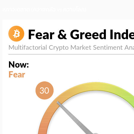
สภาวะตลาด (ความกลัว vs ความโลภ)