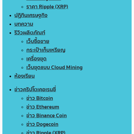
ราคา Ripple (XRP)
ปฏิทินเศรษฐกิจ
บทความ
รีวิวผลิตภัณฑ์
เว็บซื้อขาย
กระเป๋าเก็บเหรียญ
เครื่องขุด
เว็บขุดแบบ Cloud Mining
ห้องเรียน
ข่าวคริปโตเคอเรนซี่
ข่าว Bitcoin
ข่าว Ethereum
ข่าว Binance Coin
ข่าว Dogecoin
ข่าว Ripple (XRP)