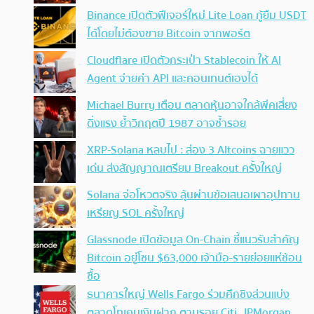
Binance เปิดตัวฟีเจอร์ใหม่ Lite Loan กู้ยืม USDT
ได้โดยไม่ต้องขาย Bitcoin จากพอร์ต
Cloudflare เปิดตัวกระเป๋า Stablecoin ให้ AI
Agent จ่ายค่า API และคอนเทนต์เองได้
Michael Burry เตือน ตลาดหุ้นอาจใกล้พีคเสี่ยง
ดิ่งแรง ย้ำวิกฤตปี 1987 อาจซ้ำรอย
XRP-Solana หลบไป : ส่อง 3 Altcoins ฉายแวว
เด่น ส่งสัญญาณเตรียม Breakout ครั้งใหญ่
Solana จ่อโหวตจริง ลุ้นผ่านข้อเสนอเผาอุปทาน
เหรียญ SOL ครั้งใหญ่
Glassnode เปิดข้อมูล On-Chain ชี้แนวรับสำคัญ
Bitcoin อยู่โซน $63,000 เจ้ามือ-รายย่อยแห่ช้อน
ซื้อ
ธนาคารใหญ่ Wells Fargo ร่วมศึกชิงส่วนแบ่ง
ตลาดโทเคนเงินฝาก ตามรอย Citi, JPMorgan