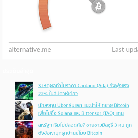
ประเด็นล่าสุด
3 เหตุผลทำไมราคา Cardano (Ada) ถึงพุ่งแรง
22% ในสัปดาห์เดียว
นักลงทุน Uber รุ่นแรก แนะนำให้เทขาย Bitcoin
เพื่อไปซื้อ Solana และ Bittensor (TAO) แทน
สหรัฐฯ เริ่มไม่ปลอดภัย? ชายชาวมิสซูรี 3 คน ถูก
ตั้งข้อหาบุกรุกบ้านขโมย Bitcoin