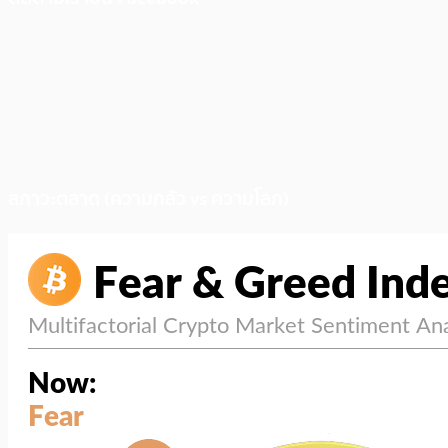
สภาวะตลาด (ความกลัว vs ความโลภ)