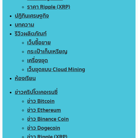
ราคา Ripple (XRP)
ปฏิทินเศรษฐกิจ
บทความ
รีวิวผลิตภัณฑ์
เว็บซื้อขาย
กระเป๋าเก็บเหรียญ
เครื่องขุด
เว็บขุดแบบ Cloud Mining
ห้องเรียน
ข่าวคริปโตเคอเรนซี่
ข่าว Bitcoin
ข่าว Ethereum
ข่าว Binance Coin
ข่าว Dogecoin
ข่าว Ripple (XRP)