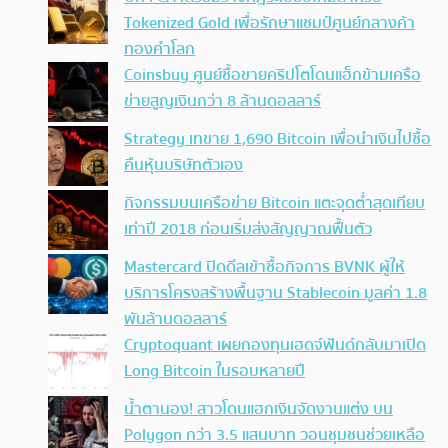
Tokenized Gold เพื่อรักษาแชมป์ศูนย์กลางค้า
ทองคำโลก
Coinsbuy ศูนย์ซื้อขายคริปโตโดนแฮ็กข้ามเครือ
ข่ายสูญเงินกว่า 8 ล้านดอลลาร์
Strategy เทขาย 1,690 Bitcoin เพื่อนำเงินไปซื้อ
คืนหุ้นบริษัทตัวเอง
กิจกรรมบนเครือข่าย Bitcoin แตะจุดต่ำสุดเทียบ
เท่าปี 2018 ก่อนเริ่มส่งสัญญาณฟื้นตัว
Mastercard ปิดดีลเข้าซื้อกิจการ BVNK ผู้ให้
บริการโครงสร้างพื้นฐาน Stablecoin มูลค่า 1.8
พันล้านดอลลาร์
Cryptoquant เผยกองทุนเฮดจ์ฟันด์กลับมาเปิด
Long Bitcoin ในรอบหลายปี
น้ำตานอง! สาวโดนแฮกเงินจัดงานแต่ง บน
Polygon กว่า 3.5 แสนบาท วอนชุมชนช่วยเหลือ