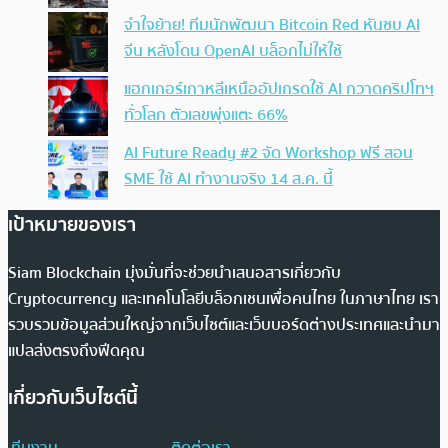
จำใจย้าย! ทีมนักพัฒนา Bitcoin Red หันซบ AI
จีน หลังโดน OpenAI บล็อกไม่ให้ใช้
แฮกเกอร์เกาหลีเหนืออัปเกรดใช้ AI กวาดคริปโทฯ
ทั่วโลก ตัวเลขพุ่งแตะ 66%
AI Future Ready #2 จัด Workshop ฟรี สอน
SME ใช้ AI ทำงานจริง 14 ส.ค. นี้
เป้าหมายของเรา
Siam Blockchain มุ่งมั่นที่จะช่วยนำเสนอสารเกี่ยวกับ
Cryptocurrency และเทคโนโลยีบล็อกเชนเพื่อคนไทย ในภาษาไทย เรา
รวบรวมข้อมูลส่วนใหญ่จากเว็บไซต์และเว็บบอร์ดต่างประเทศและนำมา
แปลส่งตรงถึงฟีดคุณ
เกี่ยวกับเว็บไซต์นี้