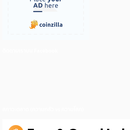
ติดตามเราบน Facebook
สภาวะตลาด (ความกลัว vs ความโลภ)