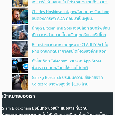
ลง 99% หันลงทุน ใน Ethereum แทนถึง 3 เท่า
Charles Hoskinson ปลุกพลังคอมมูฯ Cardano
ลั่นต้องการพา ADA กลับมาเป็นผู้ชนะ
นักขุด Bitcoin สาย Solo เจอบล็อก รับทรัพย์คน
เดียว 6.6 ล้านบาท ไม่สนวิกฤตศรัทธาคริปโทฯ
Bernstein เตือนหากกฎหมาย CLARITY Act ไม่
ผ่าน อาจกดดันราคาคริปโตให้ดิ่งลงอีกระลอก
ทั่วโลกช็อก Telegram หายจาก App Store
ชั่วคราว ก่อนกลับมาใช้งานได้ปกติ
Galaxy Research ประเมินความเสียหายจาก
Coldcard อาจพุ่งสูงถึง $130 ล้าน
เป้าหมายของเรา
Siam Blockchain มุ่งมั่นที่จะช่วยนำเสนอสารเกี่ยวกับ