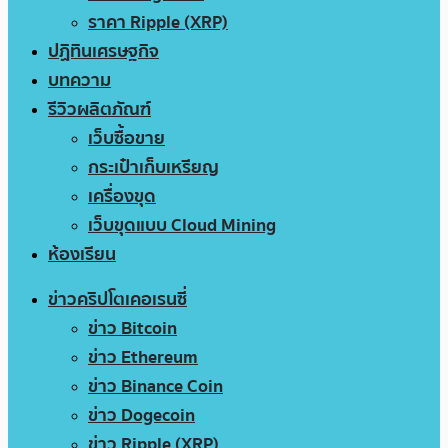
ราคา Ripple (XRP)
ปฏิทินเศรษฐกิจ
บทความ
รีวิวผลิตภัณฑ์
เว็บซื้อขาย
กระเป๋าเก็บเหรียญ
เครื่องขุด
เว็บขุดแบบ Cloud Mining
ห้องเรียน
ข่าวคริปโตเคอเรนซี่
ข่าว Bitcoin
ข่าว Ethereum
ข่าว Binance Coin
ข่าว Dogecoin
ข่าว Ripple (XRP)