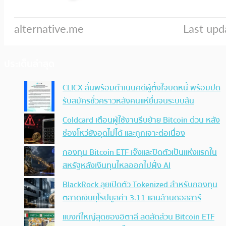
ประเด็นล่าสุด
CLICX ลั่นพร้อมดำเนินคดีผู้ตั้งใจบิดหนี้ พร้อมปิด
รับสมัครชั่วคราวหลังคนแห่ยื่นจนระบบล้น
Coldcard เตือนผู้ใช้งานรีบย้าย Bitcoin ด่วน หลัง
ช่องโหว่ยังอุดไม่ได้ และถูกเจาะต่อเนื่อง
กองทุน Bitcoin ETF เจ๊งและปิดตัวเป็นแห่งแรกใน
สหรัฐหลังเงินทุนไหลออกไปฝั่ง AI
BlackRock ลุยเปิดตัว Tokenized สำหรับกองทุน
ตลาดเงินยุโรปมูลค่า 3.11 แสนล้านดอลลาร์
แบงก์ใหญ่สุดของอิตาลี ลดสัดส่วน Bitcoin ETF