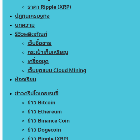
ราคา Ripple (XRP)
ปฏิทินเศรษฐกิจ
บทความ
รีวิวผลิตภัณฑ์
เว็บซื้อขาย
กระเป๋าเก็บเหรียญ
เครื่องขุด
เว็บขุดแบบ Cloud Mining
ห้องเรียน
ข่าวคริปโตเคอเรนซี่
ข่าว Bitcoin
ข่าว Ethereum
ข่าว Binance Coin
ข่าว Dogecoin
ข่าว Ripple (XRP)