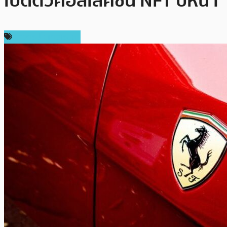
เปิดตัวคอลเลคชั่น NFT ปีหน้า
ข่าวคริปโตเคอเรนซี่