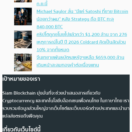
ก.ย.นี้
Michael Saylor ลั่น “มีแค่ Satoshi ที่ขาย Bitcoin
น้อยกว่าผม” หลัง Strategy ถือ BTC ทะลุ
840,000 BTC
คริปโตถูกขโมยไปแล้วกว่า $1,200 ล้าน จาก 276
เหตุการณ์ในปี ปี 2026 Coldcard คิดเป็นสัดส่วน
10% จากทั้งหมด
จีนเทขายพันธบัตรสหรัฐฯเหลือ $659,000 ล้าน
เดินหน้าสะสมทองคำต่อเนื่องแทน
เป้าหมายของเรา
Siam Blockchain มุ่งมั่นที่จะช่วยนำเสนอสารเกี่ยวกับ
Cryptocurrency และเทคโนโลยีบล็อกเชนเพื่อคนไทย ในภาษาไทย เรา
รวบรวมข้อมูลส่วนใหญ่จากเว็บไซต์และเว็บบอร์ดต่างประเทศและนำมา
แปลส่งตรงถึงฟีดคุณ
เกี่ยวกับเว็บไซต์นี้