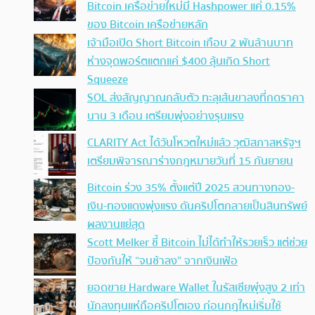
Bitcoin เครือข่ายใหม่มี Hashpower แค่ 0.15%
ของ Bitcoin เครือข่ายหลัก
เจ้ามือเปิด Short Bitcoin เกือบ 2 พันล้านบาท
ห่างจุดพอร์ตแตกแค่ $400 ลุ้นเกิด Short
Squeeze
SOL ส่งสัญญาณกลับตัว ทะลุเส้นขาลงที่กดราคา
นาน 3 เดือน เตรียมพุ่งอย่างรุนแรง
CLARITY Act ได้วันโหวตใหม่แล้ว วุฒิสภาสหรัฐฯ
เตรียมพิจารณาร่างกฎหมายวันที่ 15 กันยายน
Bitcoin ร่วง 35% ตั้งแต่ปี 2025 สวนทางทอง-
เงิน-ทองแดงพุ่งแรง ดันคริปโตกลายเป็นสินทรัพย์
ผลงานแย่สุด
Scott Melker ชี้ Bitcoin ไม่ได้ทำให้รวยเร็ว แต่ช่วย
ป้องกันให้ “จนช้าลง” จากเงินเฟ้อ
ยอดขาย Hardware Wallet ในรัสเซียพุ่งสูง 2 เท่า
นักลงทุนแห่ถือคริปโตเอง ก่อนกฎใหม่เริ่มใช้