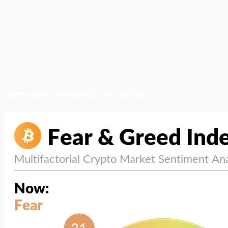
สภาวะตลาด (ความกลัว vs ความโลภ)