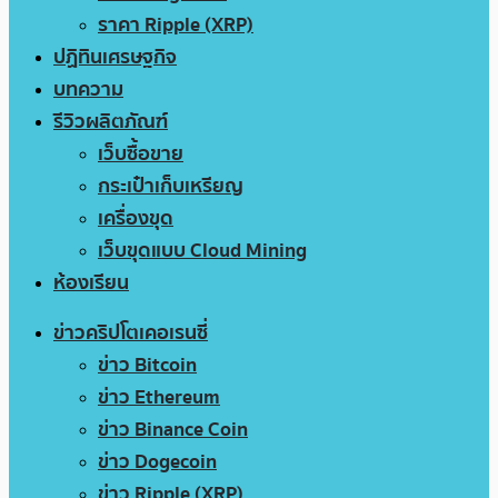
ราคา Ripple (XRP)
ปฏิทินเศรษฐกิจ
บทความ
รีวิวผลิตภัณฑ์
เว็บซื้อขาย
กระเป๋าเก็บเหรียญ
เครื่องขุด
เว็บขุดแบบ Cloud Mining
ห้องเรียน
ข่าวคริปโตเคอเรนซี่
ข่าว Bitcoin
ข่าว Ethereum
ข่าว Binance Coin
ข่าว Dogecoin
ข่าว Ripple (XRP)