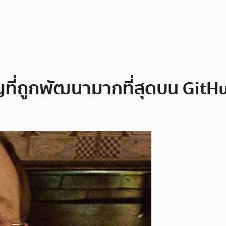
ญที่ถูกพัฒนามากที่สุดบน GitH