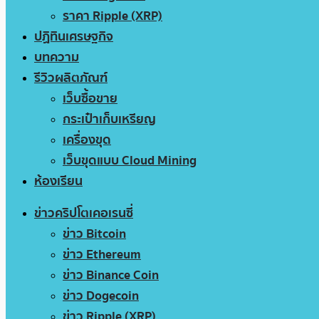
ราคา Ripple (XRP)
ปฏิทินเศรษฐกิจ
บทความ
รีวิวผลิตภัณฑ์
เว็บซื้อขาย
กระเป๋าเก็บเหรียญ
เครื่องขุด
เว็บขุดแบบ Cloud Mining
ห้องเรียน
ข่าวคริปโตเคอเรนซี่
ข่าว Bitcoin
ข่าว Ethereum
ข่าว Binance Coin
ข่าว Dogecoin
ข่าว Ripple (XRP)