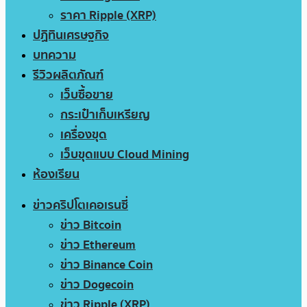
ราคา Ripple (XRP)
ปฏิทินเศรษฐกิจ
บทความ
รีวิวผลิตภัณฑ์
เว็บซื้อขาย
กระเป๋าเก็บเหรียญ
เครื่องขุด
เว็บขุดแบบ Cloud Mining
ห้องเรียน
ข่าวคริปโตเคอเรนซี่
ข่าว Bitcoin
ข่าว Ethereum
ข่าว Binance Coin
ข่าว Dogecoin
ข่าว Ripple (XRP)