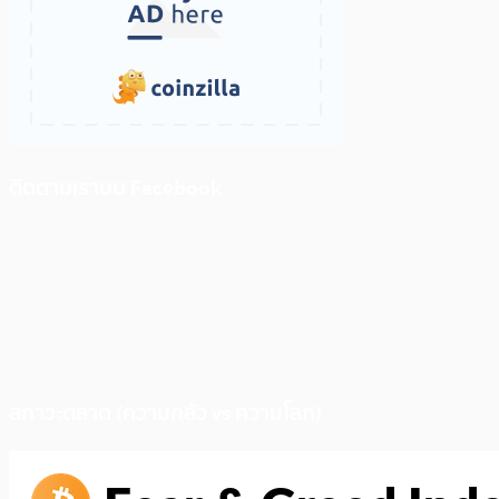
ติดตามเราบน Facebook
สภาวะตลาด (ความกลัว vs ความโลภ)