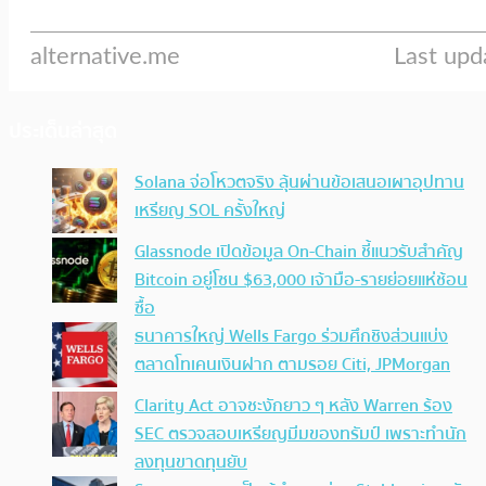
ประเด็นล่าสุด
Solana จ่อโหวตจริง ลุ้นผ่านข้อเสนอเผาอุปทาน
เหรียญ SOL ครั้งใหญ่
Glassnode เปิดข้อมูล On-Chain ชี้แนวรับสำคัญ
Bitcoin อยู่โซน $63,000 เจ้ามือ-รายย่อยแห่ช้อน
ซื้อ
ธนาคารใหญ่ Wells Fargo ร่วมศึกชิงส่วนแบ่ง
ตลาดโทเคนเงินฝาก ตามรอย Citi, JPMorgan
Clarity Act อาจชะงักยาว ๆ หลัง Warren ร้อง
SEC ตรวจสอบเหรียญมีมของทรัมป์ เพราะทำนัก
ลงทุนขาดทุนยับ