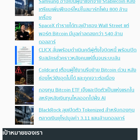
Samsung อาจเป็นผู้นำแจกจ่าย Stablecoin หลัง
เตรียมเพิ่มฟีเจอร์ใหม่ในสมาร์ทโฟน 800 ล้าน
เครื่อง
SpaceX ทำรายได้ทะลุเป้าของ Wall Street แต่
พอร์ต Bitcoin มีมูลค่าลดลงกว่า 540 ล้าน
ดอลลาร์
CLICX ลั่นพร้อมดำเนินคดีผู้ตั้งใจบิดหนี้ พร้อมปิด
รับสมัครชั่วคราวหลังคนแห่ยื่นจนระบบล้น
Coldcard เตือนผู้ใช้งานรีบย้าย Bitcoin ด่วน หลัง
ช่องโหว่ยังอุดไม่ได้ และถูกเจาะต่อเนื่อง
กองทุน Bitcoin ETF เจ๊งและปิดตัวเป็นแห่งแรกใน
สหรัฐหลังเงินทุนไหลออกไปฝั่ง AI
BlackRock ลุยเปิดตัว Tokenized สำหรับกองทุน
ตลาดเงินยุโรปมูลค่า 3.11 แสนล้านดอลลาร์
เป้าหมายของเรา