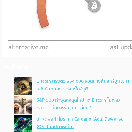
ประเด็นล่าสุด
Bitcoin ทรงตัว $64,000 สวนทางหุ้นสหรัฐฯ ATH
หลังข้อตกลงฮอร์มุซใกล้ยุติ
S&P 500 ทำจุดสูงสุดใหม่ แต่ Bitcoin ไม่ตาม
ตลาดเปลี่ยน หรือ คนเปลี่ยน?
3 เหตุผลทำไมราคา Cardano (Ada) ถึงพุ่งแรง
22% ในสัปดาห์เดียว