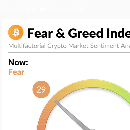
สภาวะตลาด (ความกลัว vs ความโลภ)