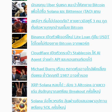
นักลงทุน Uber รุ่นแรก แนะนำให้เทขาย Bitcoin
เพื่อไปซื้อ Solana และ Bittensor (TAO) แทน
สหรัฐฯ เริ่มไม่ปลอดภัย? ชายชาวมิสซูรี 3 คน ถูก
ตั้งข้อหาบุกรุกบ้านขโมย Bitcoin
Binance เปิดตัวฟีเจอร์ใหม่ Lite Loan กู้ยืม USDT
ได้โดยไม่ต้องขาย Bitcoin จากพอร์ต
Cloudflare เปิดตัวกระเป๋า Stablecoin ให้ AI
Agent จ่ายค่า API และคอนเทนต์เองได้
Michael Burry เตือน ตลาดหุ้นอาจใกล้พีคเสี่ยง
ดิ่งแรง ย้ำวิกฤตปี 1987 อาจซ้ำรอย
XRP-Solana หลบไป : ส่อง 3 Altcoins ฉายแวว
เด่น ส่งสัญญาณเตรียม Breakout ครั้งใหญ่
Solana จ่อโหวตจริง ลุ้นผ่านข้อเสนอเผาอุปทาน
เหรียญ SOL ครั้งใหญ่