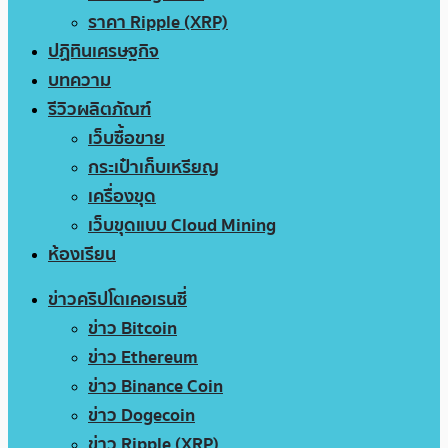
ราคา Ripple (XRP)
ปฏิทินเศรษฐกิจ
บทความ
รีวิวผลิตภัณฑ์
เว็บซื้อขาย
กระเป๋าเก็บเหรียญ
เครื่องขุด
เว็บขุดแบบ Cloud Mining
ห้องเรียน
ข่าวคริปโตเคอเรนซี่
ข่าว Bitcoin
ข่าว Ethereum
ข่าว Binance Coin
ข่าว Dogecoin
ข่าว Ripple (XRP)