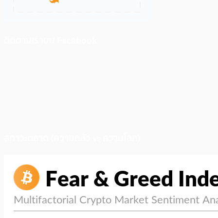
ติดตามเราบน Facebook
สภาวะตลาด (ความกลัว vs ความโลภ)