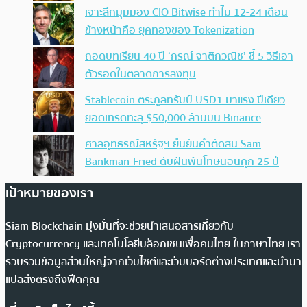
เจาะลึกมุมมอง CIO Bitwise ทำไม 12-24 เดือน
ข้างหน้าคือ ยุคทองของ Tokenization
ถอดบทเรียน 40 ปี ‘กรณ์ จาติกวณิช’ ชี้ 5 วิธีเอา
ตัวรอดในตลาดการลงทุน
Stablecoin ตระกูลทรัมป์ USD1 มาแรง ปีเดียว
ยอดเทรดทะลุ $50,000 ล้านบน Binance
ศาลอุทธรณ์สหรัฐฯ ยืนยันคำตัดสิน Sam
Bankman-Fried ดับฝันพ้นโทษนอนคุก 25 ปี
เป้าหมายของเรา
Siam Blockchain มุ่งมั่นที่จะช่วยนำเสนอสารเกี่ยวกับ
Cryptocurrency และเทคโนโลยีบล็อกเชนเพื่อคนไทย ในภาษาไทย เรา
รวบรวมข้อมูลส่วนใหญ่จากเว็บไซต์และเว็บบอร์ดต่างประเทศและนำมา
แปลส่งตรงถึงฟีดคุณ