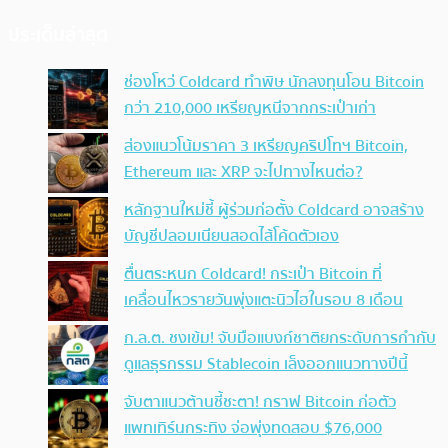
ประเด็นล่าสุด
ช่องโหว่ Coldcard ทำพิษ นักลงทุนโอน Bitcoin
กว่า 210,000 เหรียญหนีจากกระเป๋าเก่า
ส่องแนวโน้มราคา 3 เหรียญคริปโทฯ Bitcoin,
Ethereum และ XRP จะไปทางไหนต่อ?
หลักฐานใหม่ชี้ ผู้ร่วมก่อตั้ง Coldcard อาจสร้าง
บัญชีปลอมเนียนสอดไส้โค้ดตัวเอง
ตื่นตระหนก Coldcard! กระเป๋า Bitcoin ที่
เคลื่อนไหวรายวันพุ่งแตะนิวไฮในรอบ 8 เดือน
ก.ล.ต. ชงเข้ม! จับมือแบงก์ชาติยกระดับการกำกับ
ดูแลธุรกรรม Stablecoin เล็งออกแนวทางปีนี้
จับตาแนวต้านชี้ชะตา! กราฟ Bitcoin ก่อตัว
แพทเทิร์นกระทิง จ่อพุ่งทดสอบ $76,000