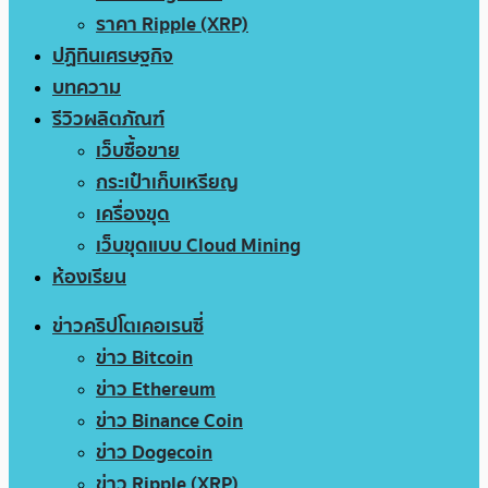
ราคา Ripple (XRP)
ปฏิทินเศรษฐกิจ
บทความ
รีวิวผลิตภัณฑ์
เว็บซื้อขาย
กระเป๋าเก็บเหรียญ
เครื่องขุด
เว็บขุดแบบ Cloud Mining
ห้องเรียน
ข่าวคริปโตเคอเรนซี่
ข่าว Bitcoin
ข่าว Ethereum
ข่าว Binance Coin
ข่าว Dogecoin
ข่าว Ripple (XRP)